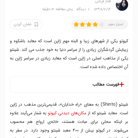
طناز قربانی
1398/2/16
1
دیدگاه
زمان مطالعه: 3 دقیقه
نشان کردن
امتیاز دهید
کیوتو یکی از شهرهای زیبا و البته مهمِ ژاپن است که معابد باشکوه و
زیبایش گردشگران زیادی را از سراسر دنیا به خود جذب می کند. شینتو
یکی از مذاهب اصلی در ژاپن است که معابد زیادی در سراسر ژاپن به
آن اختصاص داده شده است.
فهرست مطالب
معبد فوشیمی ایناری تایشا
شینتو (Shinto) به معنای «راه خدایان»، قدیمی‌ترین مذهب در ژاپن
معبد هیان جینگو
معبد یاساکا جینجا
است. معابد شینتو که از
مکان‌های دیدنی کیوتو
به شمار می‌آیند علاوه‌
معبد شیموگامو جینجا
بر اینکه محلی برای عبادت هستند، خانه‌ی ارواح هم محسوب
معبد کیفونه جینجا
می‌شوند. در کیوتو بیش از ۴۰۰ معبد شینتو وجود دارد. در سفر به
معبد کامیگامو جینجا