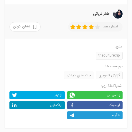
طناز قربانی
نشان کردن
امتیاز دهید
منبع:
theculturetrip
برچسب ها:
گزارش تصویری
جاذبه‌های دیدنی
اشتراک‌گذاری:
واتس اپ
توئیتر
فیسبوک
لینکداین
تلگرام