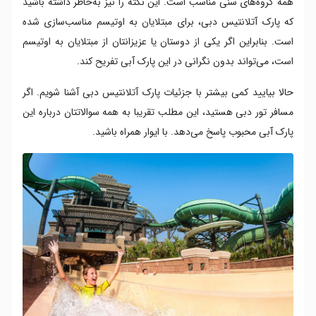
همه گروه‌های سنی مناسب است. این نکته را نیز به‌خاطر داشته باشید
۳. مدوساز لیر
که پارک آتلانتیس دبی، برای مبتلایان به اوتیسم مناسب‌سازی شده
۴. شاک ویو
۵. هیدرا ریسر
است. بنابراین اگر یکی از دوستان یا عزیزانتان از مبتلایان به اوتیسم
۶. آکواکوندا
است، می‌تواند بدون نگرانی در این پارک آبی تفریح کند.
۷. پوسایدون رونج
حالا بیایید کمی بیشتر با جزئیات پارک آتلانتیس دبی آشنا شویم. اگر
۸. رپیدز
۹. ساحل آکواونچر
مسافر تور دبی هستید، این مطلب تقریبا به همه سوالاتتان درباره این
۱۰. لذت موج سواری در سرفز آپ
پارک آبی محبوب پاسخ می‌دهد. با ایوار همراه باشید.
۱۱. زیپ لاین آتلانتین فلایر
۱۲. ورزش های آبی آکواونچر
۱۳. اطلس ویلیج
تفریحات کودکان در پارک آبی دبی آتلانتیس
رستوران های پارک آبی دبی آتلانتیس
مراکز خرید پارک آتلانتیس دبی
قوانین پارک آبی آتلانتیس