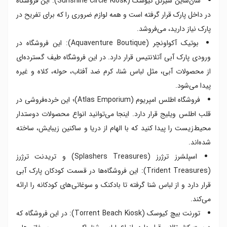
سان‌شاین سیرکل کیوسک (Sunshine Circle Kiosk): این فروشگاه
در داخل پارک قرار گرفته است و همه لوازم ضروری را که برای تفریح در
پارک نیاز دارید، می‌فروشد.
بوتیک آکواونچر (Aquaventure Boutique): این فروشگاه در
ورودی پارک آبی آتلانتیس قرار دارد. در این فروشگاه طیف گسترده‌ای
از محصولات آبی، مثل لباس شنا، کرم ضد آفتاب، حوله، کلاه و غیره
پیدا می‌شود.
فروشگاه اطلس امپریوم (Atlas Emporium)؛ این خرده‌فروشی در
قلب اطلس ویلیج قرار دارد. اینجا می‌توانید انواع محصولات دوستدار
محیط‌زیست را پیدا کنید که با الهام از دریا و ساکنین زیبایش، ساخته
شده‌اند.
اسپلشرز ترژرز (Splashers Treasures) و تریدنت ترژرز
(Trident Treasures): این فروشگاه‌ها در قسمت کودکان پارک آبی
قرار دارد و از لباس شنا گرفته تا بادکنک‌ و سوغاتی‌های کودکانه را ارائه
می‌کند.
تورنت بیچ کیوسک (Torrent Beach Kiosk): در این فروشگاه که