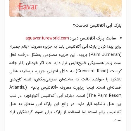
پارک آبی آتلانتیس کجاست؟
سایت پارک آتلانتیس دبی:
aquaventureworld.com
برای پیدا کردن پارک آبی آتلانتیس باید به جزیره معروف «پالم جمیرا»
(Palm Jumeirah) بروید. این جزیره مصنوعی به‌شکل درخت نخل
است و در همسایگی خلیح‌فارس قرار دارد. حالا اگر خودتان را از جاده
کرسنت (Crescent Road) به هلال انتهایی جزیره برسانید؛ هتلی
باشکوه را خواهید یافت که ساختمان صورتی‌رنگش، شبیه کاخ‌های
افسانه‌ای است. اینجا ریزورت معروف «آتلانتیس پالم» (Atlantis,
The Palm Resort) است. «پارک آبی آتلانتیس آکواونچر» در قلب
این هتل باشکوه قرار دارد. در واقع این پارک آبی متعلق به هتل
آتلانتیس پالم است؛ اما استفاده از پارک برای عموم گردشگران آزاد
است.