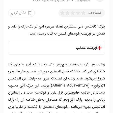
1404/3/26
0
دیدگاه
زمان مطالعه: 14 دقیقه
نشان کردن
امتیاز دهید
پارک آتلانتیس دبی بیشترین تعداد سرسره آبی در یک پارک را دارد و
نامش در فهرست رکوردهای گینس به ثبت رسیده است.
فهرست مطالب
پارک آبی آتلانتیس کجاست؟
وقتی هوا گرم می‌شود، هیچ‌چیز مثل یک پارک آبی هیجان‌انگیز
مسیر دسترسی به پارک آبی دبی آتلانتیس
معرفی پارک آبی آتلانتیس دبی
خنک‌تان نمی‌کند. حالا که فصل تابستان در پیش است و سفرها دوباره
قیمت بلیط پارک آبی دبی آتلانتیس
شروع می‌شود، شاید وقت آن است که سری به «پارک آبی آتلانتیس
تخفیف پارک آبی آتلانتیس دبی
آکواونچر» (Atlantis Aquaventure) بزنید. این پارک آبی محبوب
ساعت بازدید پارک آبی آتلانتیس دبی
درست در حاشیه خلیج‌فارس قرار دارد و توانسته است دل مسافران
بخش های مختلف پارک آبی آتلانتیس دبی
زیادی را برباید. پارک آکواونچر که مسافران به‌طور خلاصه آن را «پارک
۱. لیپ آو فیث
آتلانتیس دبی» می‌نامند، رکوردهای متعددی را شکسته و تقریبا برای
۲. اودیسه آو ترور