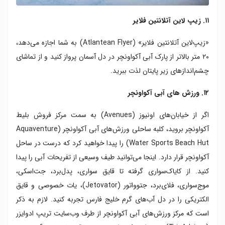
۱۱. زیپ لاین آتلانتین فلایر
«زیپ‌لاین آتلانتین فلایر» (Atlantean Flyer) به شما اجازه می‌دهد،
۲۰ متر بالاتر از پارک آبی آکواونچر در دل آسمان پرواز کنید و از تماشای
چشم‌اندازهای زیر پایتان لذت ببرید.
۱۲. ورزش های آبی آکواونچر
اگر از خیابان‌های اونیوز (Avenues) به سمت مرکز فروش بلیط
آکواونچر بروید، کلبه ساحلی ورزش‌های آبی آکواونچر (Aquaventure
Water Sports Beach Hut) را پیدا خواهید کرد که درست در ساحل
آکواونچر قرار دارد. اینجا می‌توانید طیف وسیعی از تفریحات آبی را پیدا
کنید. از کایاک‌سواری گرفته تا قایق سواری، پدل‌برد، جت‌اسکی،
موج‌سواری، فلای‌برد، جتوواتور (Jetovator)، یات خصوصی و قایق
الکتریکی را در دل آب‌های گرم خلیج فارس تجربه کنید. لازم به ذکر
است که مرکز ورزش‌های آبی آکواونچر از طرف وب‌سایت تریپ ادوایزر