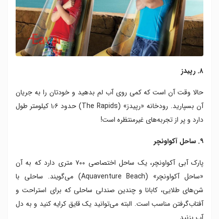
۸. رپیدز
حالا وقت آن است که کمی روی آب لم بدهید و خودتان را به جریان
آن بسپارید. رودخانه «رپیدز» (The Rapids) حدود ۱٫۶ کیلومتر طول
دارد و پر از تجربه‌های غیرمنتظره است!
۹. ساحل آکواونچر
پارک آبی آکواونچر، یک ساحل اختصاصی ۷۰۰ متری دارد که به آن
«ساحل آکواونچر» (Aquaventure Beach) می‌گویند. ساحلی با
شن‌های طلایی، کابانا و چندین صندلی ساحلی که برای استراحت و
آفتاب‌گرفتن مناسب است. البته می‌توانید یک قایق کرایه کنید و به دل
آب بزنید.