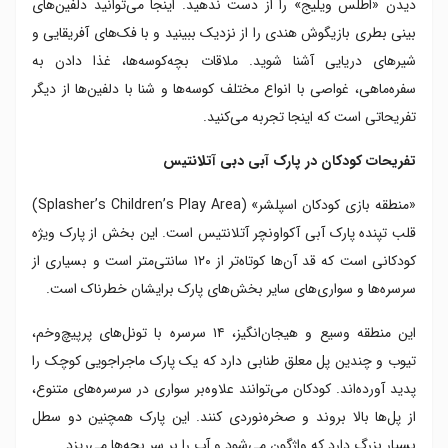
دیدن «اطلس ویلیج»‌ را از دست ندهید. اینجا می‌توانید دلفین‌های
بینی بطری بازیگوش هندی را از نزدیک ببینید و با فک‌های آفریقایی و
شیرهای دریایی آشنا شوید. ملاقات بچه‌کوسه‌ها، غذا دادن به
سفره‌ماهی، غواصی با انواع مختلف کوسه‌ها و شنا با دلفین‌ها از دیگر
تفریحاتی است که اینجا تجربه می‌کنید.
تفریحات کودکان در پارک آبی دبی آتلانتیس
«منطقه بازی کودکان اسپلشر» (Splasher’s Children’s Play Area)
قلب تپنده پارک آبی آکواونچر آتلانتیس است. این بخش از پارک ویژه
کودکانی است که قد آن‌ها کوتاه‌تر از ۱۲۰ سانتی‌متر است و بسیاری از
سرسره‌ها و سواری‌های سایر بخش‌های پارک برایشان خطرناک است.
این منطقه وسیع و هیجان‌انگیز، ۱۴ سرسره با تونل‌های پرپیچ‌وخم،
تیوب و چندین پل معلق طنابی دارد که یک پارک ماجراجویی کوچک را
پدید آورده‌اند. کودکان می‌توانند علاوه‌بر سواری در سرسره‌های متنوع،
از پل‌ها بالا بروند و صخره‌نوردی کنند. این پارک همچنین دو سطل
بسیار بزرگ دارد که واژگون می‌شود و آب را بر سر بچه‌ها می‌ریزد.