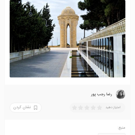
رضا‍ رجب پور
نشان کردن
امتیاز دهید
منبع: