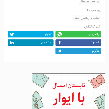
theculturetrip
برچسب ها:
ترفند و راهنمای سفر
اشتراک‌گذاری:
واتس اپ
توئیتر
فیسبوک
لینکداین
تلگرام