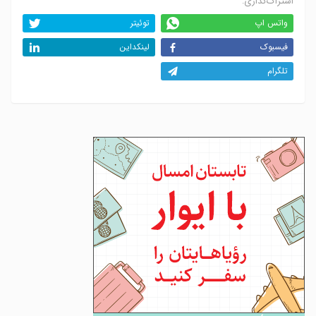
اشتراک‌گذاری:
واتس اپ
توئیتر
فیسبوک
لینکداین
تلگرام