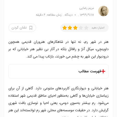
مریم رضایی
1399/9/17
0
دیدگاه
زمان مطالعه: 6 دقیقه
نشان کردن
امتیاز دهید
هنر در شهر رم، نه تنها در شاهکارهای هنروران قدیمی همچون
داوینچی، میکل آنژ و رافائل بلکه در آثار بی نظیر هنر خیابانی که بر
درودیوار این شهر به چشم می خورند، بازتاب پیدا می کند.
فهرست مطالب
لاین ای ایستگاه مترو - میدان اسپانیا
هنر خیابانی و دیوارنگاری کاربردهای متنوعی دارد. گاهی از آن برای
محله سن لورنزو
محله اوستینس
زیباسازی خیابان‌ها و گاهی به‌منظور احیای مناطق قدیمی شهر استفاده
محلهتور مارانسیا
می‌شود. رم بیشتر به‌سوی دومی،‍ یعنی احیا و نوسازی بافت شهری
ناحیه کوادرارو
گرایش دارد. در حقیقت موسسه‌های محلی شهر رم توانسته‌اند این هنر
محله پیگنتو و تورپیگناتارا