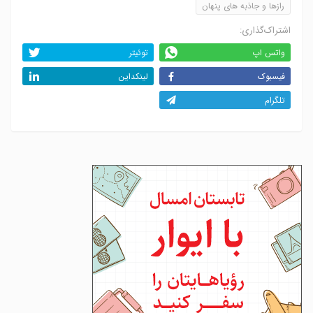
رازها و جاذبه های پنهان
اشتراک‌گذاری:
واتس اپ
توئیتر
فیسبوک
لینکداین
تلگرام