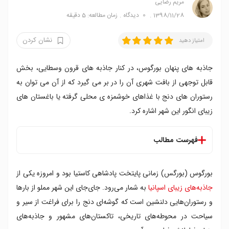
مریم رضایی
1398/11/28
0
دیدگاه
زمان مطالعه: 5 دقیقه
نشان کردن
امتیاز دهید
جاذبه های پنهان بورگوس، در کنار جاذبه های قرون وسطایی، بخش
قابل توجهی از بافت شهری آن را در بر می گیرد که از آن می توان به
رستوران های دنج با غذاهای خوشمزه ی محلی گرفته یا باغستان های
زیبای انگور این شهر اشاره کرد.
فهرست مطالب
رستوران اوخدا
بورگوس (بورگس) زمانی پایتخت پادشاهی کاستیا بود و امروزه یکی از
تاکستان های بورگوس
بهترین مکان ها برای خوردن پینچو
جاذبه‌های زیبای اسپانیا
به شمار می‌رود. جای‌جای این شهر مملو از بارها
استادیوم کولیسئوم بورگوس
و رستوران‌هایی دلنشین است که گوشه‌ای دنج را برای فراغت از سیر و
هتل لاندا
سیاحت در محوطه‌های تاریخی، تاکستان‌های مشهور و جاذبه‌های
تنها رستوران ستاره دار میشلن