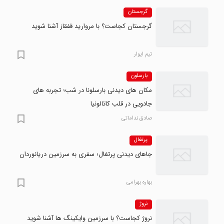
گرجستان
گرجستان کجاست؟ با مروارید قفقاز آشنا شوید
تیم ایوار
بارسلون
مکان های دیدنی بارسلونا در شب؛ تجربه های
جادویی در قلب کاتالونیا
صادق نداماتی
پرتغال
جاهای دیدنی پرتغال؛ سفری به سرزمین دریانوردان
بهاره بهرامی
نروژ
نروژ کجاست؟ با سرزمین وایکینگ ها آشنا شوید