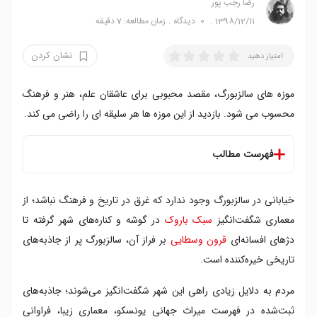
رضا‍ رجب پور
1398/12/11
0
دیدگاه
زمان مطالعه: 7 دقیقه
نشان کردن
امتیاز دهید
موزه های سالزبورگ، مقصد محبوبی برای عاشقان علم، هنر و فرهنگ
محسوب می شود. بازدید از این موزه ها هر سلیقه ای را راضی می کند.
فهرست مطالب
فهرست بهترین موزه های سالزبورگ
خیابانی در سالزبورگ وجود ندارد که غرق در تاریخ و فرهنگ نباشد؛ از
۱. موزه سالزبورگ؛ کاخ جدید
۲. دوم کوارتیر
معماری شگفت‌انگیز
سبک باروک
در گوشه و کناره‌های شهر گرفته تا
۳. موزه هنر مدرن
دژهای افسانه‌ای
قرون وسطایی
بر فراز آن، سالزبورگ پر از جاذبه‌های
۴. موزه تاریخ طبیعی و فناوری
تاریخی خیره‌کننده است.
۵. موزه اسباب بازی
۶. آشیانه شماره ۷
مردم به دلایل زیادی راهی این شهر شگفت‌انگیز می‌شوند؛ جاذبه‌های
۷. محل تولد موتزارت
ثبت‌شده در فهرست میراث جهانی یونسکو، معماری زیبا، فراوانی