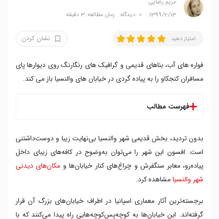
مریم رضایی
1399/2/13
0
دیدگاه
زمان مطالعه: 3 دقیقه
نشان کردن
امتیاز دهید
فواره های آب، بناهای قدیمی و گرافیک های رنگارنگ روی دیوارها پای
مسافران کنجکاو را به پیاده گردی در خیابان های والنسیا باز می کند.
فهرست مطالب
کرر دل ترینکت د کاوایرش
بدون تردید، بخش قدیمی شهر والنسیا بی‌نهایت زیبا و دوست‌داشتنی
کرر د مورت
میدان گرد (پلازا ردونا)
است. افسون این شهر را می‌توان به‌وضوح در کافه‌های زیبای داخل
میدان لوپه د وگا
پیاده‌رو، معابر سنگفرش و چراغ‌های کنار خیابان‌ها و
مکان‌های دیدنی
شهر والنسیا
مشاهده کرد.
برجسته‌ترین آثار معماری اسپانیا در اطراف خیابان‌های بزرگ آن قرار
گرفته‌اند. این خیابان‌ها به کوچه‌پس‌کوچه‌هایی راه پیدا می‌کنند که با