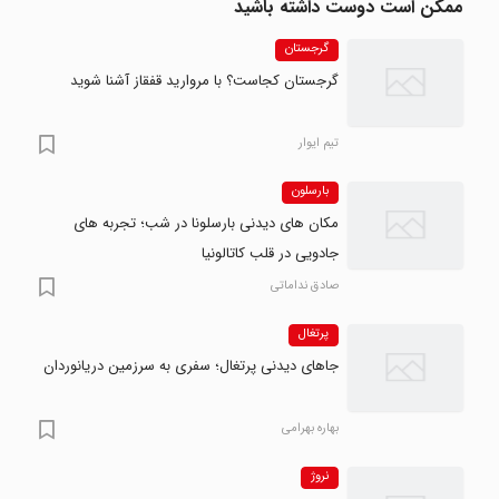
ممکن است دوست داشته باشید
گرجستان
گرجستان کجاست؟ با مروارید قفقاز آشنا شوید
تیم ایوار
بارسلون
مکان های دیدنی بارسلونا در شب؛ تجربه های
جادویی در قلب کاتالونیا
صادق نداماتی
پرتغال
جاهای دیدنی پرتغال؛ سفری به سرزمین دریانوردان
بهاره بهرامی
نروژ