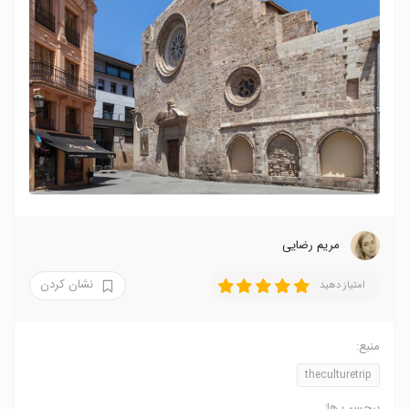
مریم رضایی
نشان کردن
امتیاز دهید
منبع:
theculturetrip
برچسب ها: