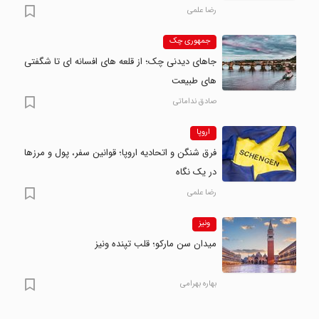
رضا علمی
جمهوری چک
جاهای دیدنی چک؛ از قلعه های افسانه ای تا شگفتی
های طبیعت
صادق نداماتی
اروپا
فرق شنگن و اتحادیه اروپا؛ قوانین سفر، پول و مرزها
در یک نگاه
رضا علمی
ونیز
میدان سن مارکو؛ قلب تپنده ونیز
بهاره بهرامی