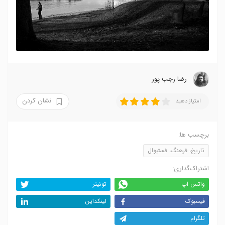
رضا‍ رجب پور
نشان کردن
امتیاز دهید
برچسب ها:
تاریخ، فرهنگ، فستیوال
اشتراک‌گذاری:
واتس اپ
توئیتر
فیسبوک
لینکداین
تلگرام