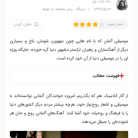
رضا‍ رجب پور
1399/5/13
1
دیدگاه
زمان مطالعه: 7 دقیقه
نشان کردن
امتیاز دهید
موسیقی آلمان که با نام هایی چون بتهوون، شومان، باخ و بسیاری
دیگر از آهنگسازان و رهبران ارکستر مشهور دنیا گره خورده، جایگاه ویژه
ای را در موسیقی دنیا از آن خود کرده است.
فهرست مطالب
۱. اتوبان - کرافتورک
از آثار کلاسیک هم که بگذریم، امروزه خوانندگان آلمانی توانسته‌اند با
۲. ۹۹ بادکنک - نینا
۳. دا دا دا - تریو
موسیقی و اشعار روح‌نواز خود، هرچه بیشتر مردم دیگر کشورهای دنیا
۴. آمریکا - رامشتاین
را با فرهنگ و روحیات خود آشنا کنند. آهنگ‌های آلمانی روح و جان هر
۵. سرگرد تام - پیتر شیلینگ
شنونده‌ای را صیقل می‌دهند.
۶. در پایان جهان - توکیو هتل
۷. تنهای تنها - پولارکایس ۱۸