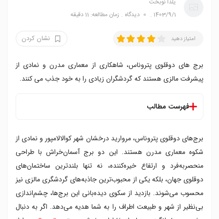
یلدا نوبخت
1403/9/1
0
دیدگاه
زمان مطالعه: 11 دقیقه
نشان کردن
امتیاز دهید
برج های دوقلوی پتروناس، شاهکاری از معماری مدرن و نمادی از
پیشرفت مالزی هستند که گردشگران زیادی را به خود جذب می کنند.
فهرست مطالب
برج های دوقلو پتروناس کجاست؟
برج‌های دوقلوی پتروناس، مروارید درخشان شهر کوالالامپور و نمادی از
چگونه به برج های دوقلو پتروناس برسیم؟
درباره برج های دوقلو پتروناس
شکوه معماری مدرن هستند. این دو برج آسمان‌خراش با طراحی
تاریخچه برج های دوقلو پتروناس
منحصربه‌فرد و ارتفاع خیره‌کننده، نه‌ تنها بلندترین ساختمان‌های
پتروناس، بلندترین ساختمان دوقلوی جهان
دوقلوی جهان، بلکه یکی از محبوب‌ترین جاذبه‌های گردشگری مالزی نیز
بلندترین بخش برج های دوقلو پتروناس
محسوب می‌شوند. بازدید از سکوی دیده‌بانی این برج‌ها، چشم‌اندازی
طراحی برج های دوقلو پتروناس
بی‌نظیر از شهر و طبیعت اطراف را به شما هدیه می‌دهد. اگر به دنبال
الگوهای اسلامی برج های دوقلو پتروناس