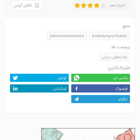
نشان کردن
امتیاز دهید
منبع:
petronastwintowers
kuala-lumpur-tickets
برچسب ها:
جاذبه‌های دیدنی
اشتراک‌گذاری:
واتس اپ
توئیتر
فیسبوک
لینکداین
تلگرام