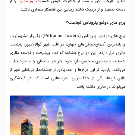
سفری هیجان‌انگیز و مملو از خاطرات خوش هستید،
تور مالزی
را از
معماری برج های دوقلو پتروناس
دست ندهید و از نزدیک شاهد زیبایی این شاهکار معماری باشید.
ساختار برج های دوقلو پتروناس
پل آسمانی برج های دوقلو پتروناس
برج های دوقلو پتروناس کجاست؟
آسانسور برج های دوقلو پتروناس
محوطه بیرونی برج های دوقلو پتروناس
برج های دوقلوی پتروناس (Petronas Towers)، یکی از مشهورترین
جاذبه های برج های دوقلو پتروناس
و بلندترین آسمان‌خراش‌های جهان، در قلب شهر کوالالامپور، پایتخت
نکات و زمان بازدید از برج های دوقلو پتروناس
مالزی قرار دارند. این دو برج باشکوه که نماد پیشرفت و توسعه مالزی
هستند، با معماری منحصربه‌فرد خود نظر هر بیننده‌ای را به خود جلب
می‌کنند. بازدید از این برج‌ها و لذت‌بردن از چشم‌انداز بی‌نظیر شهر از
بالای آن‌ها، یکی از جذاب‌ترین تجربه‌هایی است که هر گردشگری
می‌تواند در مالزی داشته باشد.