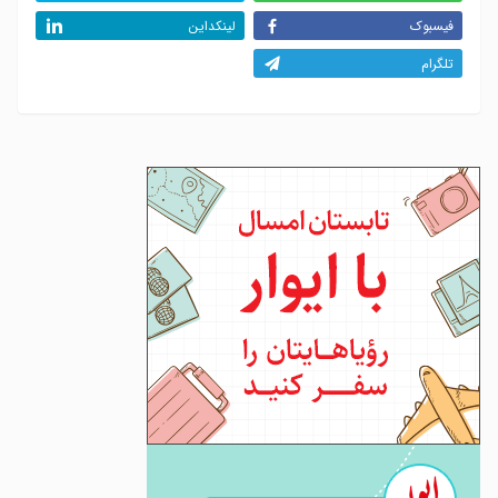
فیسبوک
لینکداین
تلگرام