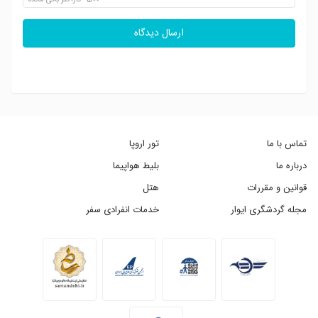
500
کاراکتر باقی مانده
ارسال دیدگاه
تماس با ما
تور اروپا
درباره ما
بلیط هواپیما
قوانین و مقررات
هتل
مجله گردشگری ایوار
خدمات انفرادی سفر