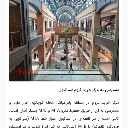
دسترسی به مرکز خرید فروم استانبول
مرکز خرید فروم در منطقه بایرامپاشا، محله کوجاتپه، قرار دارد و
دسترسی به آن از طریق خطوط مترو M1A و M1B بسیار آسان است.
کافی است از هر نقطه‌ای در استانبول، سوار خط M1A (ینی‌کاپی به
فرودگاه آتاتورک) یا M1B (ینی‌کاپی به کیرازلی) شوید و در ایستگاه