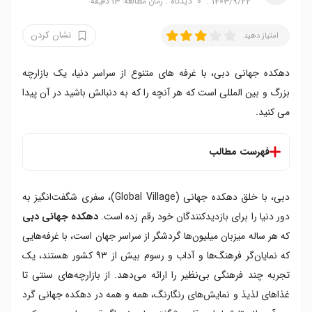
1403/9/22
0
دیدگاه
زمان مطالعه: 13 دقیقه
نشان کردن
امتیاز دهید
دهکده جهانی دبی، با غرفه های متنوع از سراسر دنیا، یک بازارچه
بزرگ و بین المللی است که هر آنچه را که به دنبالش باشید در آن پیدا
می کنید.
فهرست مطالب
دهکده جهانی دبی کجاست
دبی، با خلق دهکده جهانی (Global Village)، سفری شگفت‌انگیز به
چگونه به دهکده جهانی دبی برویم
ایستگاه مترو دهکده جهانی دبی
دور دنیا را برای بازدیدکنندگان خود رقم زده است.
دهکده جهانی دبی
معرفی دهکده جهانی دبی
که هر ساله میزبان میلیون‌ها گردشگر از سراسر جهان است، با غرفه‌هایی
ساعات کاری دهکده جهانی دبی
که نمایان‌گر فرهنگ‌ها و آداب و رسوم بیش از ۹۳ کشور هستند، یک
هزینه بلیط دهکده جهانی دبی
تجربه چند فرهنگی بی‌نظیر را ارائه می‌دهد. از بازارچه‌های سنتی تا
دهکده جهانی دبی باز است
غذاهای لذیذ و نمایش‌های رنگارنگ، همه و همه در دهکده جهانی گرد
دهکده جهانی دبی در تابستان