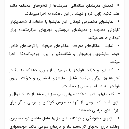
نمایش هنرمندان بینالمللی: هنرمندها از کشورهای مختلف مانند
هند، ترکیه، ژاپن، کره و تایلند در این دهکده به اجرا میپردازند.
نمایشهای مخصوص کودکان: این نمایشها با استفاده از شخصیتهای
کارتونی محبوب و نمایشهای عروسکی، تجربهای سرگرمکننده برای
کودکان فراهم میکنند.
نمایش بدلکارهای معروف: بدلکارهای حرفهای با ترفندهای خاص
خود، نمایشهایی پرهیجان و شگفتانگیز را برای بازدیدکنندگان اجرا
میکنند.
آتشبازی و حرکت فوارهها با موسیقی: این رویدادها که معمولاً در
آخر هفتهها برگزار میشود، شامل نمایشهای آتشبازی و حرکات موزون
فوارهها به همراه موسیقی زنده است.
کارناوالها و بازیها: دهکده جهانی دبی میزبان بیشتر از ۱۷۰ کارناوال و
بازی است که برخی از آنها مخصوص کودکان و برخی دیگر برای
بزرگسالان طراحی شدهاند.
بازیهای خانوادگی و کودکانه: این بازیها شامل ماشین کوبنده، چرخ
وفلک، بازی برجهای ترانسیلوانیا، و بازیهای هوایی مانند موجسواری