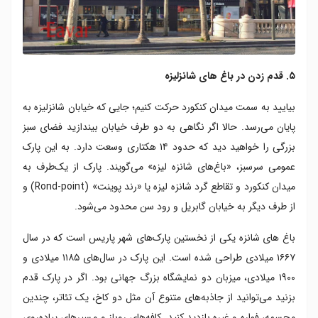
۵. قدم زدن در باغ های شانزلیزه
بیایید به سمت میدان کنکورد حرکت کنیم؛ جایی که خیابان شانزلیزه به
پایان می‌رسد. حالا اگر نگاهی به دو طرف خیابان بیندازید فضای سبز
بزرگی را خواهید دید که حدود ۱۴ هکتاری وسعت دارد. به این پارک
عمومی سرسبز، «باغ‌های شانزه لیزه» می‌گویند. پارک از یک‌طرف به
میدان کنکورد و تقاطع گرد شانزه لیزه یا «رند پوینت» (Rond-point) و
از طرف دیگر به خیابان گابریل و رود سن محدود می‌شود.
باغ های شانزه یکی از نخستین پارک‌های شهر پاریس است که در سال
۱۶۶۷ میلادی طراحی شده است. این پارک در سال‌های ۱۱۸۵ میلادی و
۱۹۰۰ میلادی، میزبان دو نمایشگاه بزرگ جهانی بود. اگر در پارک قدم
بزنید می‌توانید از جاذبه‌های متنوع آن مثل دو کاخ، یک تئاتر، چندین
مجسمه، فواره و غیره بازدید کنید. کافه‌های روباز و مسیرهای پیاده‌روی