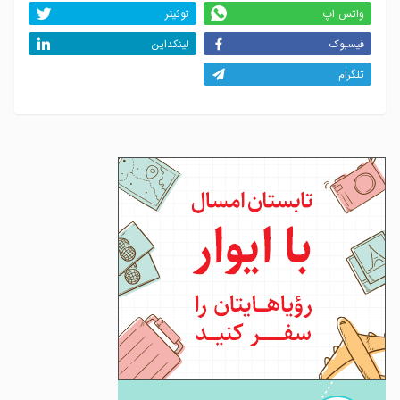
واتس اپ
توئیتر
فیسبوک
لینکداین
تلگرام