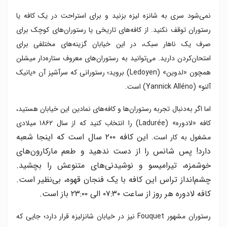
نمی‌شود سری به شانزه لیزه بزنید و برای استراحت در یک کافه یا
رستوران توقف نکنید. از کافه‌های تاریخی یا رستوران‌های کوچک برای
صرف یک ناهار سبک، در این خیابان گزینه‌های مختلفی برای
امتحان‌کردن دارید. می‌توانید به رستوران‌های معروف ستاره‌دار میشلن
همچون «لدوین» (Ledoyen) بروید؛ رستورانی که سرآشپز آن «یانیک
آلنو» (Yannick Alléno) است.
اما اگر به‌دنبال تجربه رستوران‌ها و کافه‌های نمادین این خیابان هستید،
کافه «لادوره» (Ladurée) را انتخاب کنید که از سال ۱۸۶۲ میلادی
این کافه ۲۰۰ سال است که اینجا شعبه
مشغول به کار است.
دارد! پس شانس را از دست ندهید و طعم مارکارون‌های
خوشمزه‌، تیرامیسو و نوشیدنی‌های متنوعش را بچشید.
چشم‌انداز تراس این کافه با یک فنجان قهوه، بی‌نظیر است.
کافه لادوره هر روز از ساعت ۰۷:۳۰ الی ۲۳:۰۰ باز است.
رستوران مشهور Fouquet نیز در خیابان شانزلیزه قرار دارد؛ جایی که