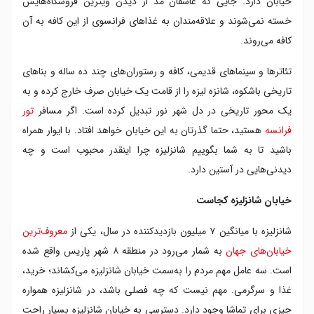
خیابان دارد. جایی که عاشقان مد از دیدن ویترین فروشگاه‌هایش
۴. تماشای تئاتر و فیلم
خسته نمی‌شوند و علاقه‌مندان به غذاهای فرانسوی از این کافه به آن
۵. قدم زدن در باغ های شانزلیزه
کافه می‌روند.
خرید در خیابان شانزلیزه پاریس
کافه های خیابان شانزلیزه پاریس
تئاترها و سینماهای قدیمی، کافه و رستوران‌های چند ده ساله و بناهای
هتل های خیابان شانزلیزه پاریس
تاریخی باشکوه، شانزه لیزه را از قامت یک خیابان صرف خارج کرده و به
شانزه لیزه یعنی چه؟
یک محور تاریخی در دل شهر نور تبدیل کرده است. اگر مسافر
تور
تاریخچه خیابان شانزلیزه فرانسه
فرانسه
هستید، حتما گذرتان به این خیابان خواهد افتاد. با ایوار همراه
معماری خیابان شانزلیزه پاریس
بهترین زمان بازدید از خیابان شانزلیزه
باشید تا به شما بگوییم شانزلیزه چرا اینقدر محبوب است و چه
نقشه خیابان شانزلیزه پاریس
دیدنی‌هایی در آستین دارد.
خیابان شانزلیزه کجاست
شانزلیزه با میانگین ۷ میلیون بازدید‌کننده در سال، یکی از
معروف‌ترین
خیابان‌های جهان
به شمار می‌رود در منطقه ۸ شهر پاریس واقع شده
است. سه عامل مهم مردم را به‌سمت خیابان شانزلیزه می‌کشاند؛ خرید،
غذا و سرگرمی. مهم نیست که چه فصلی باشد، در شانزلیزه همواره
چیزی برای تماشا وجود دارد. دسترسی به خیابان شانزلیزه بسیار راحت