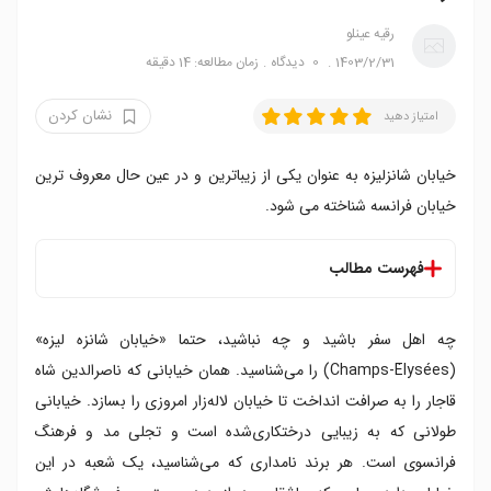
رقیه عینلو
1403/2/31
0
دیدگاه
زمان مطالعه: 14 دقیقه
نشان کردن
امتیاز دهید
خیابان شانزلیزه به عنوان یکی از زیباترین و در عین حال معروف ترین
خیابان فرانسه شناخته می شود.
فهرست مطالب
خیابان شانزلیزه کجاست
چه اهل سفر باشید و چه نباشید، حتما «خیابان شانزه لیزه»
ایستگاه های مترو شانزلیزه
جاذبه های خیابان شانزلیزه پاریس
(Champs-Élysées) را می‌شناسید. همان خیابانی که ناصرالدین شاه
۱. طاق پیروزی
قاجار را به صرافت انداخت تا خیابان لاله‌زار امروزی را بسازد. خیابانی
۲. پتی پله و گراند پله و پل الکساندر سوم
طولانی که به زیبایی درختکاری‌شده است و تجلی مد و فرهنگ
۳. خیابان مونتانیه
فرانسوی است. هر برند نامداری که می‌شناسید، یک شعبه در این
۵. میدان کنکورد و باغ تویلری