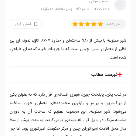
محسن مرادی
1403/7/10
0
دیدگاه
زمان مطالعه: 18 دقیقه
نشان کردن
امتیاز دهید
شهر ممنوعه با بیش از ۹۸۰ ساختمان و حدود ۸۷۰۷ اتاق، نمونه ای بی
نظیر از معماری سنتی چینی است که با جزییات خیره کننده ای طراحی
شده است.
فهرست مطالب
شهر ممنوعه چین کجاست؟
در قلب پکن، پایتخت چین، شهری افسانه‌ای قرار دارد که به‌ عنوان یکی
طراحی و ساخت شهر ممنوعه چین
زندگی در شهر ممنوعه
از بزرگ‌ترین و پررمز و رازترین مجموعه‌های معماری جهان شناخته
حال و روز کنونی شهر ممنوعه چین
می‌شود: شهر ممنوعه. این مجموعه عظیم که ساخت آن به دوران
بخش های داخلی شهر ممنوعه چین
سلسله مینگ در اوایل قرن ۱۵ میلادی بازمی‌گردد، به مدت بیش از ۵۰۰
دروازه نصف النهار
سال محل اقامت امپراتوران چین و مرکز حکومت امپراتوری بود. اما چرا
دروازه تای هه من