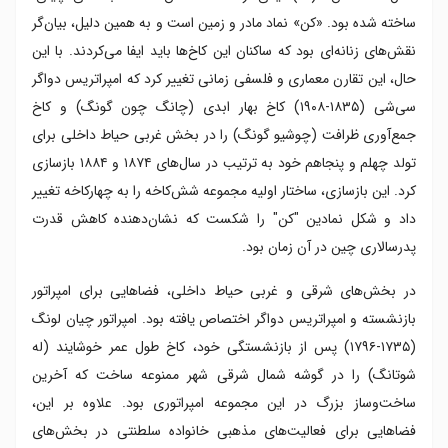
ساخته شده بود. «کن» نماد مادر و زمین است و به همین دلیل، بیان‌گر
نقش‌های زنانه‌ای بود که ساکنان این کاخ‌ها باید ایفا می‌کردند. با این
حال، این تقارن معماری و فلسفی زمانی تغییر کرد که امپراتریس دواگر
سی‌شی (۱۸۳۵-۱۹۰۸) کاخ بهار ابدی (چانگ ‌چون ‌گونگ) و کاخ
جمع‌آوری ظرافت (چوشیو‌ گونگ) را در بخش غربی حیاط داخلی برای
تولد چهلم و پنجاهم خود به ترتیب در سال‌های ۱۸۷۴ و ۱۸۸۴ بازسازی
کرد. این بازسازی، ساختار اولیه مجموعه شش‌کاخه را به چهارکاخه تغییر
داد و شکل نمادین "کن" را شکست که نشان‌دهنده کاهش قدرت
پدرسالاری چین در آن زمان بود.
در بخش‌های شرقی و غربی حیاط داخلی، فضاهایی برای امپراتور
بازنشسته و امپراتریس دواگر اختصاص یافته بود. امپراتور چیان ‌لونگ
(۱۷۳۵-۱۷۹۶) پس از بازنشستگی خود، کاخ طول عمر خوشایند (له
‌شو‌تانگ) را در گوشه شمال شرقی شهر ممنوعه ساخت که آخرین
ساخت‌وساز بزرگ در این مجموعه امپراتوری بود. علاوه بر این،
فضاهایی برای فعالیت‌های مذهبی خانواده سلطنتی در بخش‌های