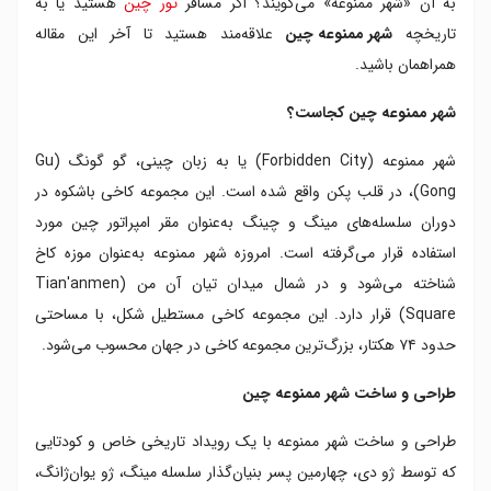
به آن «شهر ممنوعه» می‌گویند؟ اگر مسافر
تور چین
هستید یا به
دروازه تای هه دیان
تاریخچه
شهر ممنوعه چین
علاقه‌مند هستید تا آخر این مقاله
تالار ژانگ هه دیان
همراهمان باشید.
تالار هماهنگی بائو هدیان
مجسمه بزرگ سنگی
شهر ممنوعه چین کجاست؟
دروازه کیان کینگمن
قصر کیانکینگ گونگ
شهر ممنوعه (Forbidden City) یا به زبان چینی، گو گونگ (Gu
تالار جیائوتایدیان
Gong)، در قلب پکن واقع شده است. این مجموعه کاخی باشکوه در
دوران سلسله‌های مینگ و چینگ به‌عنوان مقر امپراتور چین مورد
استفاده قرار می‌گرفته است. امروزه شهر ممنوعه به‌عنوان موزه کاخ
شناخته می‌شود و در شمال میدان تیان آن من (Tian'anmen
Square) قرار دارد. این مجموعه کاخی مستطیل شکل، با مساحتی
حدود ۷۴ هکتار، بزرگ‌ترین مجموعه کاخی در جهان محسوب می‌شود.
طراحی و ساخت شهر ممنوعه چین
طراحی و ساخت شهر ممنوعه با یک رویداد تاریخی خاص و کودتایی
که توسط ژو دی، چهارمین پسر بنیان‌گذار سلسله مینگ، ژو یوان‌ژانگ،