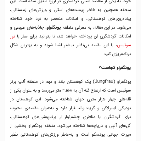
خود، به یکی از مقاصد اصلی گردشگری در اروپا تبدیل شده است. این
۴. مورِن
منطقه همچنین به ‌خاطر پیست‌های اسکی و ورزش‌های زمستانی،
۵. لائوتربرونن
پیاده‌روی‌های کوهستانی، و امکانات منحصر به فرد خود شناخته
۶. شیلت هورن
می‌شود. در این مقاله، به معرفی منطقه
یونگفراو
، جاذبه‌های طبیعی و
۷. ترومل باخفله
۸.موزه فضای باز بالنبرگ
امکانات گردشگری آن پرداخته خواهد شد، تا بتوانید برای سفر با
تور
۹. پیست اسکی بارگلگ
سوئیس
، با این مقصد بی‌نظیر بیشتر آشنا شوید و به بهترین شکل
۱۰. غارهای سنت بیئاتوس
برنامه‌ریزی کنید.
۱۱. گریمزل پس
۱۲. پانوراما وگ
یونگفراو کجاست؟
یونگفراو (Jungfrau) یک کوهستان بلند و مهم در منطقه آلپ برنز
سوئیس است که ارتفاع قله آن به ۴,۱۵۸ متر می‌رسد و به عنوان یکی از
قله‌های چهار هزار متری جهان شناخته می‌شود. این کوهستان در
نزدیکی اینترلاکن و گریندلوالد قرار دارد و به‌عنوان مقصدی محبوب
برای گردشگران با مناظری چشم‌نواز از برف‌پوشی‌های کوهستانی،
گل‌های آلپی و دریاچه‌ها شناخته می‌شود. منطقه یونگفراو بخشی از
میراث جهانی یونسکو است و به‌خاطر ورزش‌های کوهستانی نظیر