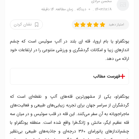
محسن مرادی
1403/12/8
0
دیدگاه
زمان مطالعه: 14 دقیقه
نشان کردن
امتیاز دهید
یونگفراو یا بام اروپا، قله ای بلند در آلپ سوئیس است که چشم
اندازهای زیبا و امکانات گردشگری و ورزشی متنوعی را در ارتفاعات خود
ارائه می دهد.
فهرست مطالب
یونگفراو کجاست؟
یونگفراو، یکی از مشهورترین قله‌های آلپ و نقطه‌ای است که
آب و هوای یونگفراو
امکانات شهری یونگفراو
گردشگران از سراسر جهان برای تجربه زیبایی‌های طبیعی و فعالیت‌های
جاهای دیدنی اطراف منطقه یونگفراو
ماجراجویانه به آن سفر می‌کنند. این قله در قلب سوئیس و در میان سه
۱. یونگفراو یوخ
قله عظیم ایگر، مانش و ژانگ‌فرا واقع شده است. منطقه یونگفراو با
۲. گریندل والد
چشم‌اندازهای پانورامای ۳۶۰ درجه‌ای و جاذبه‌های طبیعی بی‌نظیر
۳. ونگن