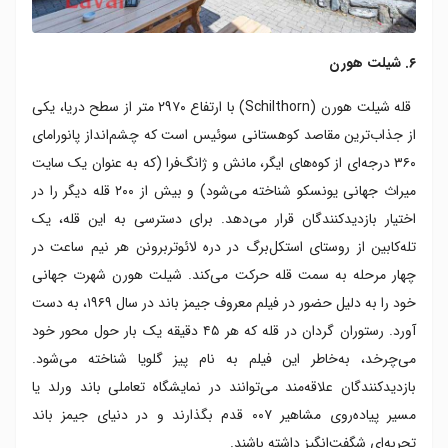
۶. شیلت هورن
قله شیلت هورن (Schilthorn) با ارتفاع ۲۹۷۰ متر از سطح دریا، یکی
از جذاب‌ترین مقاصد کوهستانی سوئیس است که چشم‌انداز پانورامای
۳۶۰ درجه‌ای از کوه‌های ایگر، مانش و ژانگ‌فرا (که به عنوان یک سایت
میراث جهانی یونسکو شناخته می‌شود) و بیش از ۲۰۰ قله دیگر را در
اختیار بازدیدکنندگان قرار می‌دهد. برای دسترسی به این قله، یک
تله‌کابین از روستای استکل‌برگ در دره لائوتربرونن هر نیم ساعت در
چهار مرحله به سمت قله حرکت می‌کند. شیلت هورن شهرت جهانی
خود را به دلیل حضور در فیلم معروف جیمز باند در سال ۱۹۶۹، به دست
آورد. رستوران گردان در قله که هر ۴۵ دقیقه یک بار حول محور خود
می‌چرخد، به‌خاطر این فیلم به نام پیز گلویا شناخته می‌شود.
بازدیدکنندگان علاقه‌مند می‌توانند در نمایشگاه تعاملی باند ورلد یا
مسیر پیاده‌روی مشاهیر ۰۰۷ قدم بگذارند و در دنیای جیمز باند
تجربه‌ای شگفت‌انگیز داشته باشند.