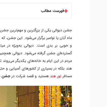
فهرست مطالب
جشن دیوالی چیست؟
تاریخ جشن دیوالی هند چه زمانی است؟
جشن دیوالی یکی از بزرگترین و مهم‌ترین جشن
جشن دیوالی چگونه اجرا می شود؟
ماه آبان یا نوامبر برگزار می‌شود. این جشن، که
روز اول، دواولی
و خوبی بر بدی است. دیوالی به‌ویژه در میا
روز دوم، نِروَدیا
گسترده‌ای جشن گرفته می‌شود. دیوالی همچنین 
روز سوم، دیوالی
روز چهارم، گودرین
مردم در این ایام به خانه‌های یکدیگر می‌روند ت
روز پنجم، بهی دوج
هند بلکه در بسیاری از کشورهای آسیایی و حتی
دیوالی در کجا جشن گرفته می شود؟
مسافر
تور هند
هستید و قصد شرکت در
جشن دی
بهترین مکان ها در هند برای جشن دیوالی
غذاهای جشن دیوالی
جشن دیوالی و افسانه های متعدد
حقایقی درباره جشن دیوالی