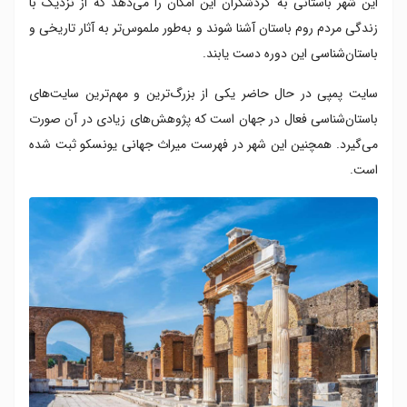
این شهر باستانی به گردشگران این امکان را می‌دهد که از نزدیک با
خانه مناندر
زندگی مردم روم باستان آشنا شوند و به‌طور ملموس‌تر به آثار تاریخی و
حفاری های جدید
باستان‌شناسی این دوره دست یابند.
آمفی تئاتر
خانه ویتی
سایت پمپی در حال حاضر یکی از بزرگ‌ترین و مهم‌ترین سایت‌های
خانه های غرب پمپی
باستان‌شناسی فعال در جهان است که پژوهش‌های زیادی در آن صورت
خیابان مقبره
می‌گیرد. همچنین این شهر در فهرست میراث جهانی یونسکو ثبت شده
ویلای اسرار
است.
حقایق جالب درباره پمپی
تهدید پمپی با کوه وزوو
تاریخ نامعلوم فوران آتشفشان وزوو
نقش باد در دفن پمپی
وحشت ساکنان پمپی
کنسرت پینک فلوید در پمپی
بهداشت و سلامت در پمپی
پمپی در فرهنگ عامه