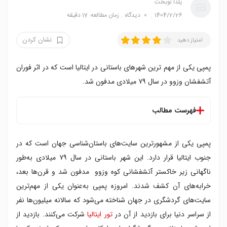
یلدا نوبخت
1404/2/26
0
دیدگاه
زمان مطالعه: 17 دقیقه
نشان کردن
امتیاز دهید
پمپی یکی از مهم ترین شهرهای باستانی در ایتالیا است که در اثر فوران
آتشفشان وزوو در سال ۷۹ میلادی مدفون شد.
فهرست مطالب
معرفی پمپی
پمپی یکی از مشهورترین سایت‌های باستان‌شناسی جهان است که در
داستان شهر پمپی
نکات بازدید از پمپی
جنوب ایتالیا قرار دارد. این شهر باستانی در سال ۷۹ میلادی به‌طور
جاهای دیدنی پمپی
ناگهانی زیر خاکستر آتشفشانی کوه وزوو مدفون شد و قرن‌ها بعد،
موزه آنتیکواریوم
خرابه‌های آن کشف شدند. امروزه پمپی به‌عنوان یکی از مهم‌ترین
فروم
سایت‌های گردشگری در جهان شناخته می‌شود که سالانه میلیون‌ها نفر
گراند تئاتر
از سراسر دنیا برای بازدید از آن در
تور ایتالیا
شرکت می‌کنند. بازدید از
حمام عمومی استابیان