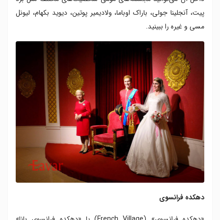
پیت، آنجلینا جولی، باراک اوباما، ولادیمیر پوتین، دیوید بکهام، لیونل
مسی و غیره را ببینید.
دهکده فرانسوی
«دهکده فرانسوی» (French Village) یا «دهکده فرانسوی بانا»