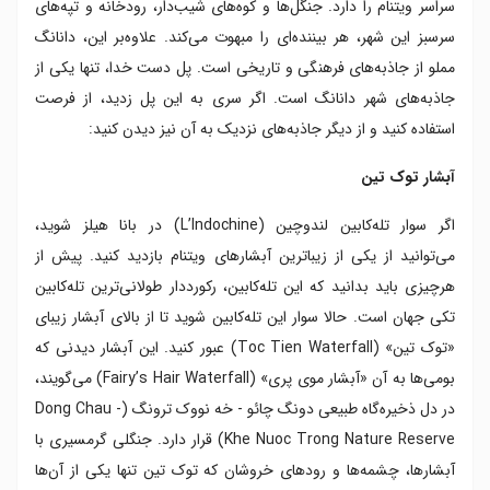
سراسر ویتنام را دارد. جنگل‌ها و کوه‌های شیب‌دار، رودخانه و تپه‌های
سرسبز این شهر، هر بیننده‌ای را مبهوت می‌کند. علاوه‌بر این، دانانگ
مملو از جاذبه‌های فرهنگی و تاریخی است. پل دست خدا، تنها یکی از
جاذبه‌های شهر دانانگ است. اگر سری به این پل زدید، از فرصت
استفاده کنید و از دیگر جاذبه‌های نزدیک به آن نیز دیدن کنید:
آبشار توک تین
اگر سوار تله‌کابین لندوچین (L’Indochine) در بانا هیلز شوید،
می‌توانید از یکی از زیباترین آبشارهای ویتنام بازدید کنید. پیش از
هرچیزی باید بدانید که این تله‌کابین، رکورددار طولانی‌ترین تله‌کابین
تکی جهان است. حالا سوار این تله‌کابین شوید تا از بالای آبشار زیبای
«توک تین» (Toc Tien Waterfall) عبور کنید. این آبشار دیدنی که
بومی‌ها به آن «آبشار موی پری» (Fairy’s Hair Waterfall) می‌گویند،
در دل ذخیره‌گاه طبیعی دونگ چائو - خه نووک ترونگ (Dong Chau -
Khe Nuoc Trong Nature Reserve) قرار دارد. جنگلی گرمسیری با
آبشارها، چشمه‌ها و رودهای خروشان که توک تین تنها یکی از آن‌ها