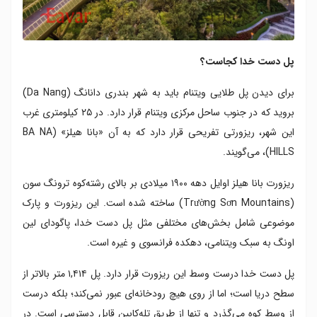
پل دست خدا کجاست؟
برای دیدن پل طلایی ویتنام باید به شهر بندری دانانگ (Da Nang)
بروید که در جنوب ساحل مرکزی ویتنام قرار دارد. در ۲۵ کیلومتری غرب
این شهر، ریزورتی تفریحی قرار دارد که به آن «بانا هیلز» (BA NA
HILLS)، می‌گویند.
ریزورت بانا هیلز اوایل دهه ۱۹۰۰ میلادی بر بالای رشته‌کوه ترونگ سون
(Trường Sơn Mountains) ساخته شده است. این ریزورت و پارک
موضوعی شامل بخش‌های مختلفی مثل پل دست خدا، پاگودای لین
اونگ به سبک ویتنامی، دهکده فرانسوی و غیره است.
پل دست خدا درست وسط این ریزورت قرار دارد. پل ۱,۴۱۴ متر بالاتر از
سطح دریا است؛ اما از روی هیچ رودخانه‌ای عبور نمی‌کند؛ بلکه درست
از وسط کوه می‌گذرد و تنها از طریق تله‌کابین قابل دسترسی است. در