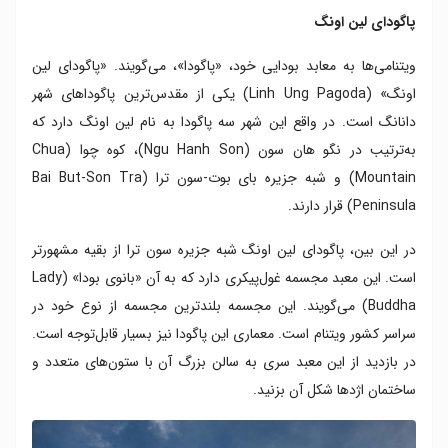
پاگودای لین اونگ
ویتنامی‌ها به معابد بودایی خود، «پاگودا»، می‌گویند. «پاگودای لین
اونگ» (Linh Ung Pagoda) یکی از مقدس‌ترین پاگوداهای شهر
دانانگ است. در واقع این شهر سه پاگودا به نام لین اونگ دارد که
به‌ترتیب در نگو هان سون (Ngu Hanh Son)، کوه چوا (Chua
Mountain) و شبه جزیره بای بوت-سون ترا (Bai But-Son Tra
Peninsula) قرار دارند.
در این بین، پاگودای لین اونگ شبه جزیره سون ترا از بقیه مشهورتر
است. این معبد مجسمه غول‌پیکری دارد که به آن «بانوی بودا» (Lady
Buddha) می‌گویند. این مجسمه بلندترین مجسمه از نوع خود در
سراسر کشور ویتنام است. معماری این پاگودا نیز بسیار قابل‌توجه است.
در بازدید از این معبد سری به سالن بزرگ آن با ستون‌های متعدد و
ساختمان اژدها شکل آن بزنید.