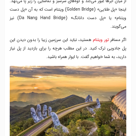
از میان ابرها عبور می‌کند و کوه‌های سرسبز و تماشایی را زیر پا می‌نهد.
چرا باید از پل دست خدا بازدید کنیم؟
اینجا «پل طلایی» (Golden Bridge) ویتنام است که به آن «پل دست
بهترین زمان بازدید از پل دست خدا ویتنام
ویتنام» یا «پل دست دانانگ» (Da Nang Hand Bridge) نیز
بهترین زمان بر اساس ماه ها
می‌گویند.
ساعت طلایی طلوع خورشید در بانا هیلز
بهترین زمان برای عکاسی در بانا هیلز
اگر مسافر
تور ویتنام
هستید، نباید این سرزمین زیبا را بدون دیدن این
جاهای دیدنی نزدیک پل دست خدا ویتنام
پل جادویی ترک کنید. در این مطلب هرچه را برای بازدید از پل نیاز
آبشار توک تین
باغ عشق
دارید، به شما خواهیم گفت. با ایوار همراه باشید.
پاگودای لین اونگ
موزه مجسمه های مومی
دهکده فرانسوی
نکات بازدید از پل دست خدا ویتنام
نکات عکاسی در پل دست خدا