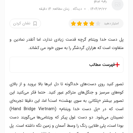
رقیه عینلو
1404/3/22
0
دیدگاه
زمان مطالعه: 14 دقیقه
نشان کردن
امتیاز دهید
پل دست خدا ویتنام گرچه قدمت زیادی ندارد، اما آنقدر نمادین و
متفاوت است که هزاران گردشگر را به سوی خود می کشاند.
فهرست مطالب
پل دست خدا کجاست؟
تصور کنید روی دست‌های خداگونه تا دل ابرها بالا بروید و از بالای
دسترسی به پل دست خدا ویتنام
معرفی پل دست خدا ویتنام
کوه‌های سرسبز و جنگل‌های متراکم عبور کنید. حتما فکر می‌کنید این
هزینه و ساعت بازدید پل دست خدا ویتنام
تصویر بیشتر «پلکانی به سوی بهشت» است! اما، این دقیقا تجربه‌ای
ساعت بازدید از پل دست خدا
است که در «پل دست خدا ویتنام» (Hand Bridge Vietnam)
نحوه تهیه بلیط پل دست خدا
نصیبتان می‌شود. دو دست غول پیکر که ویتنامی‌ها می‌گویند دست
قیمت بلیط ورودی بانا هیلز
بودا است، پلی طلایی رنگ را وسط آسمان و زمین نگه داشته است. پل
تاریخچه پل طلایی ویتنام