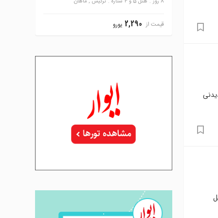
8 روز
هتل 5 و 4 ستاره
ترکیش , ماهان
2,290
قیمت از
یورو
دیدنی
ل