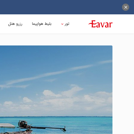
تور
بلیط هواپیما
رزرو هتل