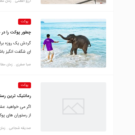
آرزو اعظمی
زمان مطالعه: 
پوکت
چطور پوکت را در 24 ساعت به خوبی بگردیم؟
گردش یک روزه برای
ای شگفت انگیز باش
صبا صفری
زمان مطالعه: 4
پوکت
رمانتیک ترین رست
اگر می خواهید عشق 
از رستوران های پوکت (Phuket) 
صدیقه شجاعی
زمان م