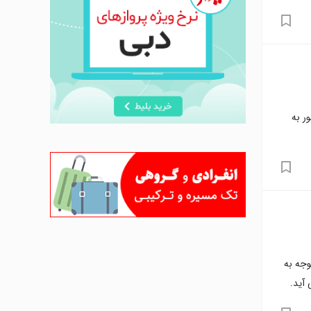
ر به
وجه به
آید.