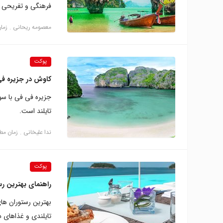
فرهنگی و تفریحی 
معصومه ریحانی
زمان م
پوکت
کاوش در جزیره فی 
جزیره فی فی با سو
تایلند است.
ندا علیخانی
زمان مطالعه: 
پوکت
راهنمای بهترین ر
بهترین رستوران ه
تایلندی و غذاهای د