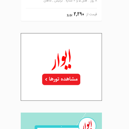
8 روز
هتل 5 و 4 ستاره
ترکیش , ماهان
2,290
قیمت از
یورو