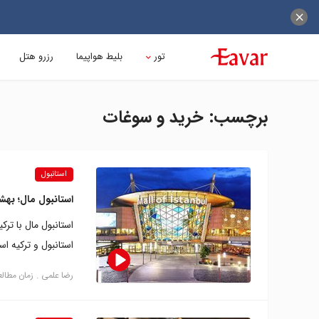
تور
بلیط هواپیما
رزرو هتل
برچسب: خرید و سوغات
استانبول
استانبول مال؛ به
استانبول مال با تر
استانبول و ترکیه ا
رضا علمی
زمان مطالعه: 16 