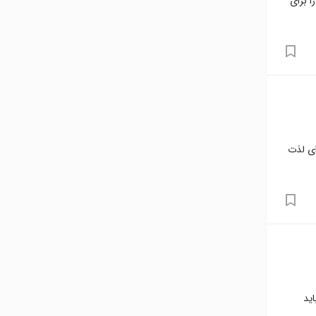
ا برای
ای لذت
اید