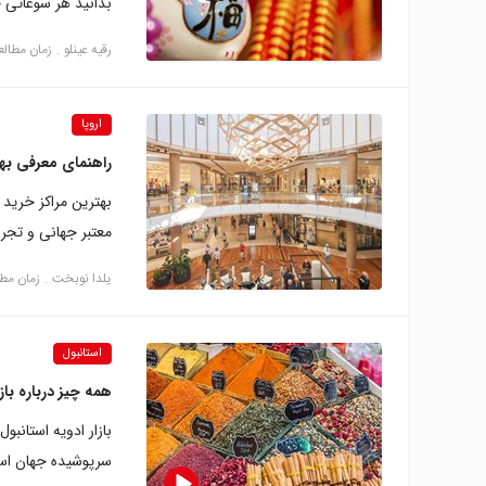
بدانید هر سوغاتی چ
رقیه عینلو
زمان مطالعه: 12 د
اروپا
راهنمای معرفی بهت
بهترین مراکز خرید 
معتبر جهانی و تجر
یلدا نوبخت
زمان مطالعه: 
استانبول
همه چیز درباره باز
بازار ادویه استانب
سرپوشیده جهان ا