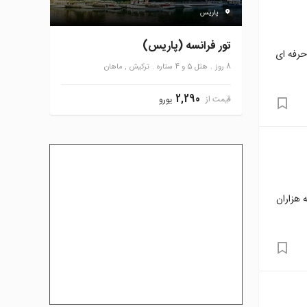
پاریس
تور فرانسه (پاریس)
حرفه ای
8 روز
هتل 5 و 4 ستاره
ترکیش , ماهان
2,290
قیمت از
یورو
 هزاران