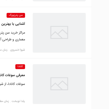
سن پترزبورگ
آشنایی با بهترین 
مراکز خرید سن پترز
معماری و طراحی آن
شیوا خسروی
زمان مطالع
کانادا
معرفی سوغات کانادا
سوغات کانادا، از ش
یلدا نوبخت
زمان مطالعه: