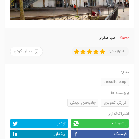
صبا صفری
نشان کردن
امتیاز دهید
منبع:
theculturetrip
برچسب ها:
گزارش تصویری
جاذبه‌های دیدنی
اشتراک‌گذاری:
واتس اپ
توئیتر
فیسبوک
لینکداین