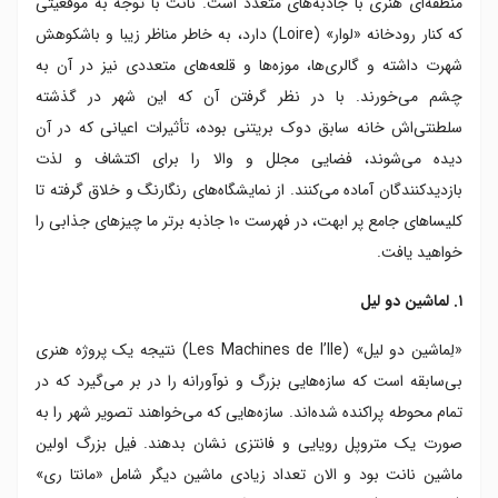
منطقه‌ای هنری با جاذبه‌های متعدد است. نانت با توجه به موقعیتی
۷. لو نید
که کنار رودخانه «لوار» (Loire) دارد، به خاطر مناظر زیبا و باشکوهش
۸. موزه ژول ورن
شهرت داشته و گالری‌ها، موزه‌ها و قلعه‌های متعددی نیز در آن به
۹. موزه چاپ
چشم می‌خورند. با در نظر گرفتن آن که این شهر در گذشته
۱۰. لو لیو اونیک
سلطنتی‌اش خانه سابق دوک بریتنی بوده، تأثیرات اعیانی که در آن
دیده می‌شوند، فضایی مجلل و والا را برای اکتشاف و لذت
بازدیدکنندگان آماده می‌کنند. از نمایشگاه‌های رنگارنگ و خلاق گرفته تا
کلیساهای جامع پر ابهت، در فهرست ۱۰ جاذبه برتر ما چیزهای جذابی را
خواهید یافت.
۱. لماشین دو لیل
«لِماشین دو لیل» (Les Machines de l’Ile) نتیجه یک پروژه هنری
بی‌سابقه است که سازه‌هایی بزرگ و نوآورانه را در بر می‌گیرد که در
تمام محوطه پراکنده شده‌اند. سازه‌هایی که می‌خواهند تصویر شهر را به
صورت یک متروپل رویایی و فانتزی نشان بدهند. فیل بزرگ اولین
ماشین نانت بود و الان تعداد زیادی ماشین دیگر شامل «مانتا ری»