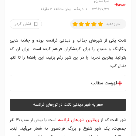
صبا صفری
1396/7/27
0
دیدگاه
زمان مطالعه: 7 دقیقه
نشان کردن
امتیاز دهید
نانت یکی از شهرهای جذاب و دیدنی فرانسه بوده و جاذبه هایی
رنگارنگ و متنوع را برای گردشگران فراهم کرده است. برای آن که
بتوانید بهترین تجربه را در این شهر رقم بزنید، این راهنما را تا انتها
دنبال کنید.
فهرست مطالب
۱. لماشین دو لیل
۲. باغ گیاه شناسی
سفر به شهر دیدنی نانت در تورهای فرانسه
۳. کاخ دوک های بریتنی
۴. کلیسای جامع سن پیر و سن پل
شهر نانت که از
زیباترین شهر‌های فرانسه
است با بیش از ۳۰۰,۰۰۰ نفر
۵. باغ ژاپنی
جمعیت، یک شهر شلوغ و بزرگ فرانسوی به شمار می‌آید. اینجا
۶. تئاتر گرالن