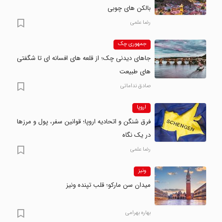
بالکن های چوبی
رضا علمی
جمهوری چک
جاهای دیدنی چک؛ از قلعه های افسانه ای تا شگفتی
های طبیعت
صادق نداماتی
اروپا
فرق شنگن و اتحادیه اروپا؛ قوانین سفر، پول و مرزها
در یک نگاه
رضا علمی
ونیز
میدان سن مارکو؛ قلب تپنده ونیز
بهاره بهرامی