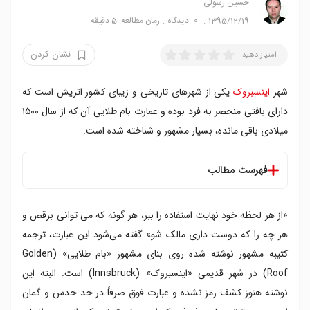
حسین رسولی
1395/12/19
0
دیدگاه
زمان مطالعه: 5 دقیقه
نشان کردن
امتیاز دهید
شهر
اینسبروک
یکی از شهرهای تاریخی و زیبای کشور اتریش است که
دارای بافتی منحصر به فرد بوده و عمارت بام طلایی آن که از سال ۱۵۰۰
میلادی باقی مانده، بسیار مشهور و شناخته شده است.
فهرست مطالب
تجربه مسافرت در زمان
«از هر لحظه خود نهایت استفاده را ببر، هر گونه که می توانی برقص و
موزه عمارت بام طلایی
داستان های مرتبط با عمارت بام طلایی
هر چه را که دوست داری مالک شو» گفته می‌شود این عبارت، ترجمه
کتیبه مشهور نوشته‌ شده روی بنای مشهور «بام طلایی» (Golden
Roof) در شهر قدیمی «اینسبروک» (Innsbruck) است. البته این
نوشته هنوز کشف رمز نشده و عبارت فوق صرفاً در حد حدس و گمان