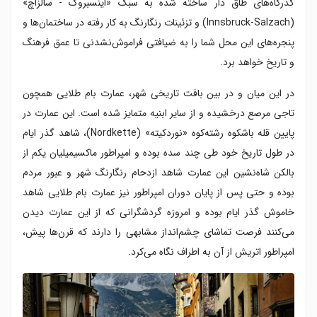
گذرگاه‌های طاق دار ساخته‌ شده به سبک «اینسبروک - سالزاچ»
(Innsbruck-Salzach) و تزئینات رنگارنگ به‌ کار رفته در ساختمان‌ها و
پنجره‌های این محل شما را به ضیافتی فراموش‌نشدنی تا عمق فرهنگ
و تاریخ خواهد برد.
در این میان و در بین بافت تاریخی شهر، عمارت بام طلایی همچون
تاجی مرصع درخشیده و از سایر ابنیه متمایز شده است. این عمارت در
پایین قله باشکوه رشته‌کوه «نوردکیته» (Nordkette)، شاهد گذر ایام
در طول تاریخ خود طی چند سده بوده و امپراطور ماکسیمیلیان یکم از
بالکن شاه‌نشین این عمارت شاهد ازدحام رنگارنگ شهر و عبور مردم
بوده و حتی پس از پایان دوران امپراطور نیز عمارت بام طلایی شاهد
خاموش گذر ایام بوده و امروزه گردشگرانی که از این عمارت دیدن
می‌کنند فرصت تماشای چشم‌انداز مشابهی را دارند که قرن‌ها پیش،
امپراطور اتریش از آن به اطراف نگاه می‌کرد.