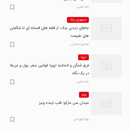
رضا علمی
جمهوری چک
جاهای دیدنی چک؛ از قلعه های افسانه ای تا شگفتی
های طبیعت
صادق نداماتی
اروپا
فرق شنگن و اتحادیه اروپا؛ قوانین سفر، پول و مرزها
در یک نگاه
رضا علمی
ونیز
میدان سن مارکو؛ قلب تپنده ونیز
بهاره بهرامی