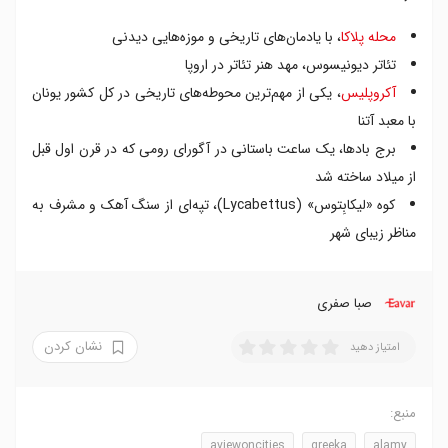
محله پلاکا
، با یادمان‌های تاریخی و موزه‌هایی دیدنی
تئاتر دیونیسوس، مهد هنر تئاتر در اروپا
آکروپلیس
، یکی از مهم‌ترین محوطه‌های تاریخی در کل کشور یونان
با معبد آتنا
برج بادها، یک ساعت باستانی در آگورای رومی که در قرن اول قبل
از میلاد ساخته شد
کوه «لیکابِتوس» (Lycabettus)، تپه‌ای از سنگ آهک و مشرف به
مناظر زیبای شهر
صبا صفری
نشان کردن
امتیاز دهید
منبع:
aviewoncities
greeka
alamy