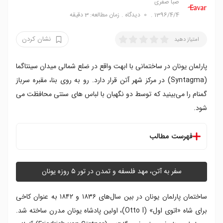
صبا صفری
1396/4/4
0
دیدگاه
زمان مطالعه: 3 دقیقه
نشان کردن
امتیاز دهید
پارلمان یونان در ساختمانی با ابهت واقع در ضلع شمالی میدان سینتاگما
(Syntagma) در مرکز شهر آتن قرار دارد. رو به روی بنا، مقبره سرباز
گمنام را می‌بینید که توسط دو نگهبان با لباس های سنتی محافظت می
شود.
فهرست مطالب
مقبره سرباز گمنام و گاردهای سلطنتی
سفر به آتن، مهد فلسفه و تمدن در تور ۵ روزه یونان
ساختمان پارلمان یونان در بین سال‌های ۱۸۳۶ و ۱۸۴۲ به عنوان کاخی
برای شاه «اتوی اول» (Otto I)، اولین پادشاه یونان مدرن ساخته شد.