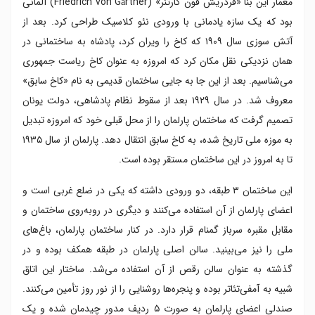
معمار این بنا «فردریش فون گارتنر» (Friedrich von Gärtner) آلمانی
بود که یک سازه یادمانی با ورودی نئو کلاسیک طراحی کرد. بعد از
آتش سوزی سال ۱۹۰۹ که کاخ را ویران کرد، پادشاه به ساختمانی در
همان نزدیکی نقل مکان کرد که امروزه به عنوان کاخ ریاست جمهوری
می‌شناسیم. بعد از این جا به جایی ساختمان قدیمی به نام «کاخ سابق»
معروف شد. در سال ۱۹۲۹ بعد از سقوط نظام پادشاهی، دولت یونان
تصمیم گرفت که ساختمان پارلمان را از محل قبلی خود که امروزه تبدیل
به موزه ملی تاریخ شده، به کاخ سابق انتقال دهد. پارلمان از سال ۱۹۳۵
تا به امروز در این ساختمان مستقر بوده است.
این ساختمان ۳ طبقه، دو ورودی داشته که یکی در ضلع غربی است و
اعضای پارلمان از آن استفاده می‌کنند و دیگری در رو‌به‌روی ساختمان و
مقابل مقبره سرباز گمنام قرار دارد. در کنار ساختمان پارلمان، باغ‌های
ملی را نیز می‌بینید. سالن اصلی پارلمان در طبقه همکف بوده و در
گذشته به عنوان سالن رقص از آن استفاده می‌شد. ساختار این اتاق
شبیه به آمفی‌تئاتر بوده و پنجره‌ها روشنایی را از نور روز تأمین می‌کنند.
صندلی اعضای پارلمان به صورت ۵ ردیف مدور چیدمان شده و یک