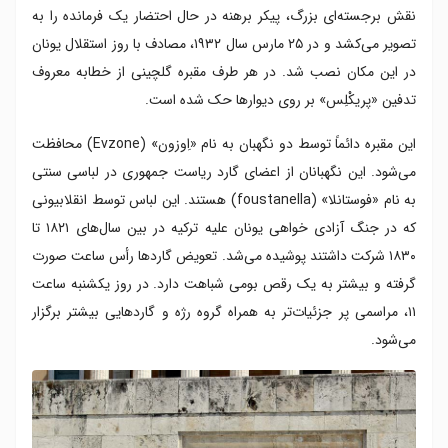
نقش برجسته‌ای بزرگ، پیکر برهنه در حال احتضار یک فرمانده را به
تصویر می‌کشد و در ۲۵ مارس سال ۱۹۳۲، مصادف با روز استقلال یونان
در این مکان نصب شد. در هر طرف مقبره گلچینی از خطابه معروف
تدفین «پریکْلِس» بر روی دیوارها حک شده است.
این مقبره دائماً توسط دو نگهبان به نام «اِوزون» (Evzone) محافظت
می‌شود. این نگهبانان از اعضای گارد ریاست جمهوری در لباسی سنتی
به نام «فوستانلا» (foustanella) هستند. این لباس توسط انقلابیونی
که در جنگ آزادی خواهی یونان علیه ترکیه در بین سال‌های ۱۸۲۱ تا
۱۸۳۰ شرکت داشتند پوشیده می‌شد. تعویض گاردها رأس ساعت صورت
گرفته و بیشتر به یک رقص بومی شباهت دارد. در روز یکشنبه ساعت
۱۱، مراسمی پر جزئیات‌تر به همراه گروه رژه و گاردهایی بیشتر برگزار
می‌شود.