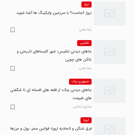
نروژ
نروژ کجاست؟ با سرزمین وایکینگ ها آشنا شوید
رضا علمی
تفلیس
جاهای دیدنی تفلیس؛ شهر کلیساهای تاریخی و
بالکن های چوبی
رضا علمی
جمهوری چک
جاهای دیدنی چک؛ از قلعه های افسانه ای تا شگفتی
های طبیعت
صادق نداماتی
اروپا
فرق شنگن و اتحادیه اروپا؛ قوانین سفر، پول و مرزها