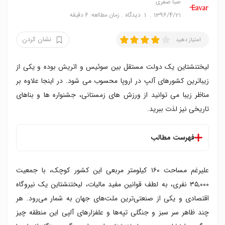
صبا صفری
1396/4/21
1
دیدگاه
زمان مطالعه: 6 دقیقه
نشان کردن
امتیاز دهید
لیختنشتاین یک دولت مستقل بین سوئیس و اتریش بوده و یکی از
زیباترین کشورهای آلپ در اروپا محسوب می شود. در اینجا علاوه بر
مناظر زیبا می توانید از ورزش های زمستانی، جشنواره ها و بناهای
تاریخی نیز لذت ببرید.
فهرست مطالب
فهرست جاهای دیدنی لیختنشتاین
علیرغم مساحت ۱۶۰ کیلومتر مربعی این کشور کوچک، با جمعیت
۱. پایتخت لیختنشتاین: فادوتس
۲. موزه هنری لیختنشتاین
۳۵,۰۰۰ نفری، به لطف قوانین مفید مالیات، لیختنشتاین یک نیروگاه
۳. قلعه گوتنبرگ
اقتصادی و یکی از صنعتی‌ترین ملت‌های جهان به شمار می‌رود. هر
۴. موزه ملی لیختنشتاین
چند ظاهر سر سبز و جنگلی تپه‌ها و علفزارهای آلپی این منطقه چیز
۵. شهرک های نندلن و اشن