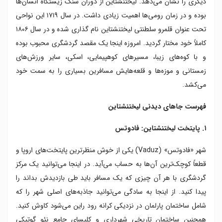
دیگری را نشان می‌دهد. لیختنشتاین از دوران سنگ زیستگاه انسان‌ها
۶. فستیوال لیختنشتاین و شان
بوده و در زمان رومی‌ها اهمیت زیادی داشت. در سال ۱۷۱۹ این نواحی
۷. لذت های خوشمزه در تریزنبرگ
تحت عنوان قلمرو سلطنتی لیختنشتاین نام گذاری شده و در سال ۱۸۰۶
۸. کوهپیمایی در مسیر تاریخی اشنربرگ
کاملاً خود مختار گردید. امروزه اینجا یک مقصد گردشگری محبوب بوده
۹. تفریحات زمستانی در مالبون
و با کوه‌های زیبا، مسیرهای کوهپیمایی، اسکی، سایر ورزش‌های
۱۰. قلعه شلنبرگ
زمستانی و موزه‌ها و قلعه‌هایش مسافرین بسیاری را به سمت خود
می‌کشد.
فهرست جاهای دیدنی لیختنشتاین
۱. پایتخت لیختنشتاین: فادوتس
شهر «فادوتس» (Vaduz) یکی از خوش منظرترین پایتخت‌های اروپا و
قطعاً کوچک‌ترین آن‌ها به حساب می‌آید. در اینجا می‌توانید یک مرکز
گردشگری با هر آن چیزی که یک مسافر باید طی بازدیدش بداند را
پیدا کنید. از اینجا به سادگی می‌توانید جاذبه‌های اصلی شهر را که
شامل ساختمان پارلمان در نزدیکی کرانه رود راین می‌شود کاوش کنید.
همچنین ساختمان تاریخی شهرداری و کلیسای جامع نئو گوتیکی