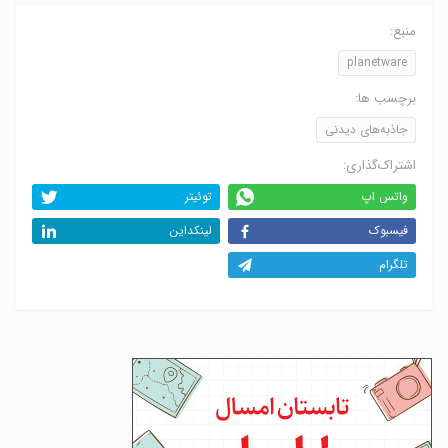
منبع:
planetware
برچسب ها:
جاذبه‌های دیدنی
اشتراک‌گذاری:
واتس اپ
توئیتر
فیسبوک
لینکداین
تلگرام