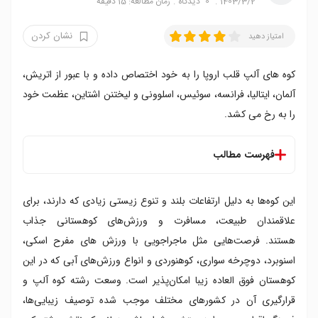
1403/3/2
0
دیدگاه
زمان مطالعه: 15 دقیقه
نشان کردن
امتیاز دهید
کوه های آلپ قلب اروپا را به خود اختصاص داده و با عبور از اتریش،
آلمان، ایتالیا، فرانسه، سوئیس، اسلوونی و لیختنن اشتاین، عظمت خود
را به رخ می کشد.
فهرست مطالب
۱. رشته کوه آلپ کجاست؟
این کوه‌ها به دلیل ارتفاعات بلند و تنوع زیستی زیادی که دارند، برای
۲. رشته کوه آلپ در کدام کشور ها است؟
۳. معروف ترین کوه های آلپ
علاقمندان طبیعت، مسافرت و ورزش‌های کوهستانی جذاب
۴. آلپ در فرهنگ و تاریخ
هستند. فرصت‌هایی مثل ماجراجویی با ورزش های مفرح اسکی،
۵. وقایع و آثار تاریخی رشته کوه آلپ
اسنوبرد، دوچرخه‌ سواری، کوهنوردی و انواع ورزش‌‌های آبی که در این
۶. فرهنگ مردم آلپ
کوهستان فوق العاده زیبا امکان‌پذیر است. وسعت رشته کوه آلپ و
۷. ارتباط آلپ و هیمالیا
قرارگیری آن در کشورهای مختلف موجب شده توصیف زیبایی‌ها،
۸. گردشگری در کوه های آلپ