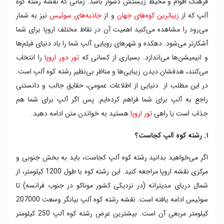
فرهنگ اقوام و محیط زیستش دشوار باشد. زمانی که نقشه رشته کوه
۹. جاذبه های دیدنی رشته کوه آلپ
آلپ که از
زیباترین کوه‌های جهان
و از
جاذبه‌های سوئیس
نیز به شمار
۱۰. آب و هوای بخش‌های مختلف آلپ
می‌رود را مشاهده می‌کنید اهمیت آن در نقاط مختلف اروپا برای شما
۱۱. پوشش گیاهی و جانوری آلپ
آشکارتر می‌شود. دهکده و شهرهای رویایی آلپ شما را یاد دنیای فیلم‌ها
و انیمیشن‌ها می‌اندازد. بسیاری از کسانی که
تور دور اروپا
را انتخاب
می‌کنند، هدفشان دیدن زیبایی‌ها و مناظر بی‌نظیر رشته کوه آلپ است.
در این مطلب از دنیایی از اطلاعات عمومی، حقایق جالب و دانستنی
راجع به آلپ برای شما فراهم کرده‌ایم. پس اگر آلپ برای شما هم
جذاب است یا راهی
تور اروپا
هستید به خواندن متن ادامه دهید.
۱. رشته کوه آلپ کجاست؟
اگر می‌خواهید بدانید رشته کوه آلپ کجاست، باید به بخش جنوبی و
مرکزی نقشه اروپا مراجعه کنید. این رشته کوه با طول 1200 کیلومتر، از
شمال دریای مدیترانه (در نزدیکی کشور موناکو در جنوب فرانسه) تا
سوئیس ادامه یافته است. نقشه رشته کوه آلپ بیانگر وسعت 207000
کیلومتر مربعی آن است. بیشترین عرض رشته کوه آلپ 250 کیلومتر