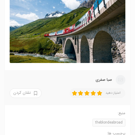
صبا صفری
نشان کردن
امتیاز دهید
منبع:
theblondeabroad
برچسب ها: