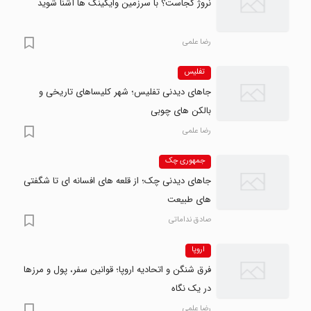
نروژ کجاست؟ با سرزمین وایکینگ ها آشنا شوید
رضا علمی
تفلیس
جاهای دیدنی تفلیس؛ شهر کلیساهای تاریخی و
بالکن های چوبی
رضا علمی
جمهوری چک
جاهای دیدنی چک؛ از قلعه های افسانه ای تا شگفتی
های طبیعت
صادق نداماتی
اروپا
فرق شنگن و اتحادیه اروپا؛ قوانین سفر، پول و مرزها
در یک نگاه
رضا علمی