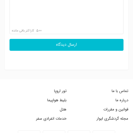
500
کاراکتر باقی مانده
ارسال دیدگاه
تماس با ما
تور اروپا
درباره ما
بلیط هواپیما
قوانین و مقررات
هتل
مجله گردشگری ایوار
خدمات انفرادی سفر