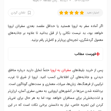
1396/5/23
0
دیدگاه
زمان مطالعه: 6 دقیقه
نشان کردن
امتیاز دهید
اگر آماده سفر به اروپا هستید یا حداقل مقصد بعدی سفرتان اروپا
خواهد بود، بد نیست نکاتی را از قبل بدانید تا علاوه بر جاذبه‌های
معمول گردشگری، تجربه‌ای پربارتر و کامل‌تر رقم بزنید.
فهرست مطالب
1. در فصل‌ های خلوت‌ تر بروید
پس از خرید بلیط‌های
سفرتان به اروپا
حتماً تمایل دارید درباره مناطق
2. از کسب و کارهای خانوادگی خرید کنید
3. زبان محلی مقصدتان را یاد بگیرید
دیدنی و جاذبه‌های آن اطلاعاتی کسب کنید. اروپا از شرق تا غرب،
4. بیشتر در یک مکان بمانید
ترکیبی از فرهنگ‌ها، زبان‌ها، میراث، معماری و سنت‌های گوناگون است.
5. مانند محلی‌ها رفتار کنید
برداشته شدن مرزها در کشورهای اروپایی به معنی سفری آسان، ارزان‌تر
6. درباره ساعات تعطیلی بعد از ظهری آگاه شوید
و لذت‌بخش‌تر برای مسافران خواهد بود؛ اما به هر حال برای غنی‌تر
7. از گذرگاه‌ های اصلی فاصله بگیرید
کردن این تجربه خاص، نیاز به دانستن برخی نکات است که در این
8. در مرکز شهر اقامت کنید