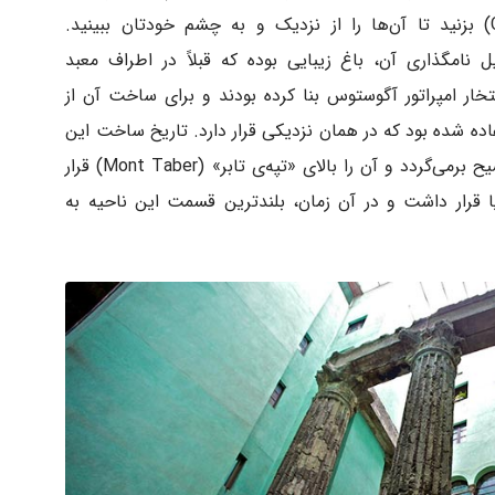
سری به «خیابان پارادیس» (Carrer Paradis) بزنید تا آن‌ها را از نزدیک و به چشم خودتان ببینید.
نامگذاری آن، باغ زیبایی بوده که قبلاً در اطراف معبد
خار امپراتور آگوستوس بنا کرده بودند و برای ساخت آن از
به قرن یکم قبل از مسیح برمی‌گردد و آن را بالای «تپه‌ی تابر» (Mont Taber) قرار
بالاتر از سطح دریا قرار داشت و در آن زمان، بلندترین قسمت این ناحیه به