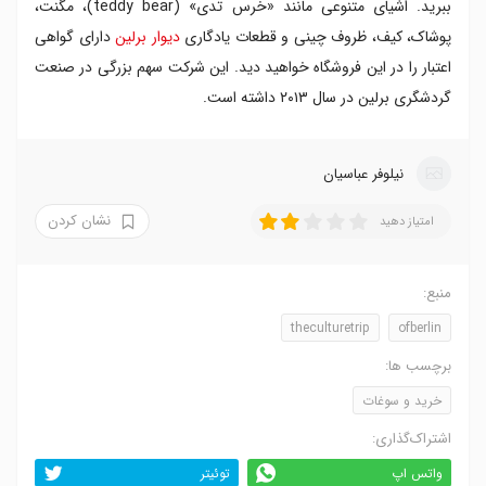
ببرید. اشیای متنوعی مانند «خرس تدی» (teddy bear)، مگنت،
پوشاک، کیف، ظروف چینی و قطعات یادگاری
دیوار برلین
دارای گواهی
اعتبار را در این فروشگاه خواهید دید. این شرکت سهم بزرگی در صنعت
گردشگری برلین در سال ۲۰۱۳ داشته است.
نیلوفر عباسیان
نشان کردن
امتیاز دهید
منبع:
theculturetrip
ofberlin
برچسب ها:
خرید و سوغات
اشتراک‌گذاری:
واتس اپ
توئیتر