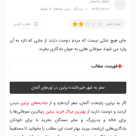
نیلوفر عباسیان
1396/12/21
0
دیدگاه
زمان مطالعه: 4 دقیقه
نشان کردن
امتیاز دهید
جای هیچ شکی نیست که مردم دوست دارند از جایی که تازه به آن
وارد می شوند سوغاتی هایی به عنوان یادگاری بخرند.
فهرست مطالب
۱. آمپلمن
۲. برلین دلوکس
سفر به شهر خیره‌کننده برلین در تورهای آلمان
۳. کادیوی
۴. هدیه سرای کاخ شارلوتنبورگ
اگر به برلین، پایتخت آلمان، سفر کرده‌اید و از
جاذبه‌های برلین
دیدن
۵. شکلات سواده
کردید و دوست دارید از
بهترین مراکز خرید برلین
زیباترین سوغاتی‌ها را
۶. فریک اوت
برای خاله و پدربزرگ و سایر بستگان بخرید یا برای خودتان
۷. مانو تی فکتر
یادگاری‌هایی ارزشمند ببرید بهتر است این مطلب را بخوانید تا مستقیماً
۸. سونیرز تو گو