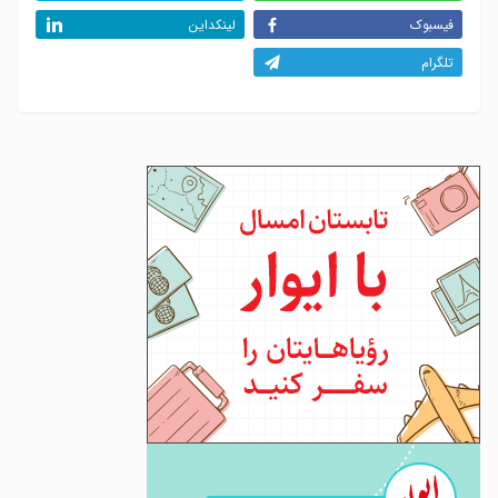
فیسبوک
لینکداین
تلگرام