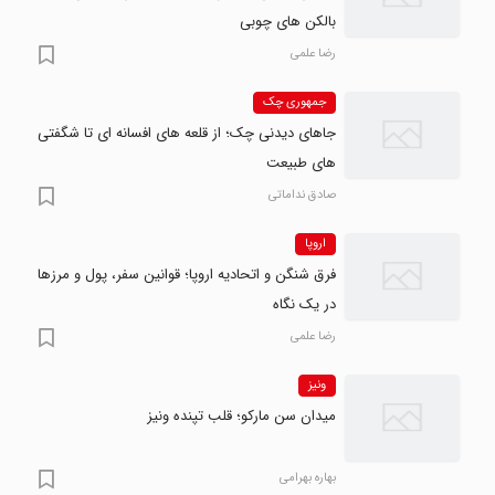
بالکن های چوبی
رضا علمی
جمهوری چک
جاهای دیدنی چک؛ از قلعه های افسانه ای تا شگفتی
های طبیعت
صادق نداماتی
اروپا
فرق شنگن و اتحادیه اروپا؛ قوانین سفر، پول و مرزها
در یک نگاه
رضا علمی
ونیز
میدان سن مارکو؛ قلب تپنده ونیز
بهاره بهرامی