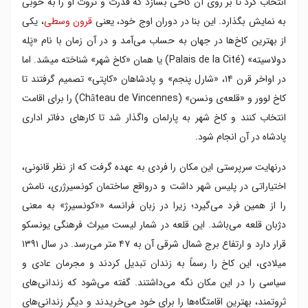
انتخاب کرد تا بر روی آن کاخی بسازد که قدرت و ثروت او را به خوبی
به نمایش بگذارد. این بنا در دوران اوج خود، یعنی
قرون وسطی
، یکی
از بهترین کاخ‌ها در جهان به حساب می‌آمد و در آن زمان با نام «پَله
دولاسیته» (Palais de la Cité) یا همان «کاخ شهر» شناخته می‎شد. اما
در اواخر قرن ۱۴، «شارل پنجم» و پادشاهان «کاپتی» تصمیم گرفتند تا
کاخ لوور و «قلعه‌ی ونسن» (Château de Vincennes) را برای اقامت
انتخاب کنند و کاخ شهر به پارلمان واگذار شد تا کارهای دفاتر اداری
پادشاه در آن انجام شود.
درنهایت سرپرستی این مکان را فردی به عهده گرفت که از نظر قانونی،
اختیاراتی در پلیس شهر داشت و درواقع ساختمان کونسیرژری، نامش
را از همین فرد می‌گیرد؛ زیرا در زبان فرانسه ««کونسیرژ» به معنی
دژبان قلعه می‌باشد. این قلعه در شمار لیست میراث فرهنگی یونسکو
قرار دارد و ارتفاع برج شمال شرقی آن به ۴۷ متر می‌رسد. در سال ۱۳۹۱
میلادی، این کاخ را رسماً به زندان تبدیل کردند و مجرمان عادی و
سیاسی را در این مکان نگه می‌داشتند. گفته می‌شود که زندانی‌های
ثروتمند، بهترین اقامتگاه‌ها را برای خود می‌خریدند و دیگر زندانی‌های