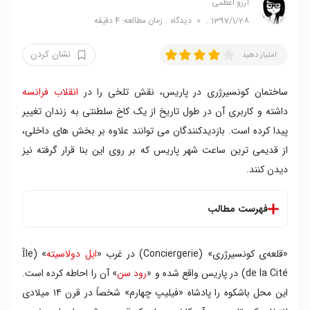
آرزو اعظمی
1397/1/28
0
دیدگاه
زمان مطالعه: 4 دقیقه
نشان کردن
امتیاز دهید
ساختمان کونسیرژری در پاریس، نقش تلخی را در
انقلاب فرانسه
داشته و کاربری آن در طول تاریخ از یک کاخ سلطنتی به زندان تغییر
پیدا کرده است. بازدیدکنندگان می توانند علاوه بر بخش های داخلی،
از قدیمی ترین ساعت شهر پاریس که بر روی این بنا قرار گرفته نیز
دیدن کنند.
فهرست مطالب
ساعت کونسیرژری
«قلعه‌ی کونسیرژری» (Conciergerie) در غرب «
ایل دولاسیته
» (Île
de la Cité) در پاریس واقع شده و «
رود سن
» آن را احاطه کرده است.
این محل باشکوه را پادشاه «فیلیپ چهارم» شخصاً در قرن ۱۴ میلادی