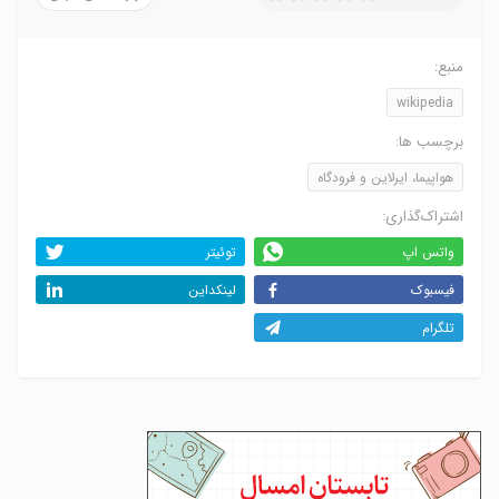
منبع:
wikipedia
برچسب ها:
هواپیما، ایرلاین و فرودگاه
اشتراک‌گذاری:
واتس اپ
توئیتر
فیسبوک
لینکداین
تلگرام