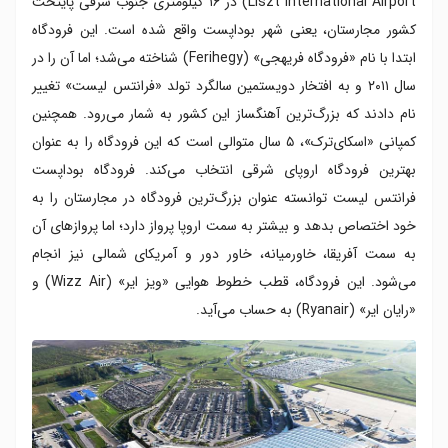
Liszt International Airport) در ۱۶ کیلومتری جنوب شرقی پایتخت
کشور مجارستان، یعنی شهر بوداپست واقع شده است. این فرودگاه
ابتدا با نام «فرودگاه فریهجی» (Ferihegy) شناخته می‌شد؛ اما آن را در
سال ۲۰۱۱ و به افتخار دویستمین سالگرد تولد «فرانتس لیست» تغییر
نام دادند که بزرگ‌ترین آهنگساز این کشور به شمار می‌رود. همچنین
کمپانی «اسکای‌ترک»، ۵ سال متوالی است که این فرودگاه را به عنوان
بهترین فرودگاه اروپای شرقی انتخاب می‌کند. فرودگاه بوداپست
فرانتس لیست توانسته عنوان بزرگ‌ترین فرودگاه در مجارستان را به
خود اختصاص بدهد و بیشتر به سمت اروپا پرواز دارد؛ اما پروازهای آن
به سمت آفریقا، خاورمیانه، خاور دور و آمریکای شمالی نیز انجام
می‌شود. این فرودگاه، قطب خطوط هوایی «ویز ایر» (Wizz Air) و
«رایان ایر» (Ryanair) به حساب می‌آید.