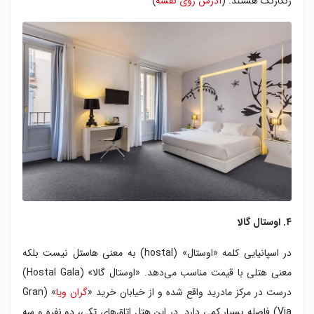
رنگارنگ هستند. (
آدرس روی نقشه
)
۴. اوستال گالا
در اسپانیایی کلمه «اوستال» (hostal) به معنی هاستل نیست بلکه
معنی هتلی با قیمت مناسب می‌دهد. «اوستال گالا» (Hostal Gala)
درست در مرکز مادرید واقع شده و از خیابان خرید «
گران ویا
» (Gran
Via) فاصله بسیار کمی دارد. در این هتل اتاق‌های تکی، دو نفره و سه