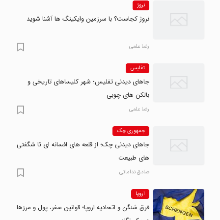
نروژ
نروژ کجاست؟ با سرزمین وایکینگ ها آشنا شوید
رضا علمی
تفلیس
جاهای دیدنی تفلیس؛ شهر کلیساهای تاریخی و
بالکن های چوبی
رضا علمی
جمهوری چک
جاهای دیدنی چک؛ از قلعه های افسانه ای تا شگفتی
های طبیعت
صادق نداماتی
اروپا
فرق شنگن و اتحادیه اروپا؛ قوانین سفر، پول و مرزها