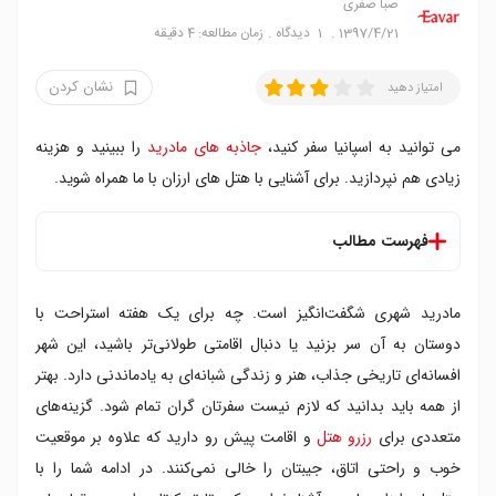
صبا صفری
1397/4/21
1
دیدگاه
زمان مطالعه: 4 دقیقه
نشان کردن
امتیاز دهید
می توانید به اسپانیا سفر کنید،
جاذبه های مادرید
را ببینید و هزینه
زیادی هم نپردازید. برای آشنایی با هتل های ارزان با ما همراه شوید.
فهرست مطالب
۱. روم میت آلیسیا
مادرید شهری شگفت‌انگیز است. چه برای یک هفته استراحت با
۲. اربن سی آتوچا
۳. روم میت ماریو
دوستان به آن سر بزنید یا دنبال اقامتی طولانی‌تر باشید، این شهر
۴. اوستال گالا
افسانه‌ای تاریخی جذاب، هنر و زندگی شبانه‌ای به یادماندنی دارد. بهتر
۵. پراکتیک متروپل
از همه باید بدانید که لازم نیست سفرتان گران تمام شود. گزینه‌های
۶. هتل پوئرتا دل سول
متعددی برای
رزرو هتل
و اقامت پیش رو دارید که علاوه بر موقعیت
۷. آپارتامنتوس فوئنکارال ۴۶
خوب و راحتی اتاق، جیبتان را خالی نمی‌کنند. در ادامه شما را با
۸. اوستال مت مادرید