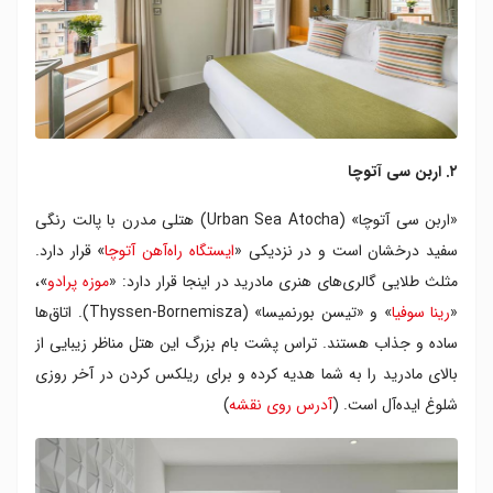
۲. اربن سی آتوچا
«اربن سی آتوچا» (Urban Sea Atocha) هتلی مدرن با پالت رنگی
سفید درخشان است و در نزدیکی «
ایستگاه راه‌آهن آتوچا
» قرار دارد.
مثلث طلایی گالری‌های هنری مادرید در اینجا قرار دارد: «
موزه پرادو
»،‌
«
رینا سوفیا
» و «تیسن بورنمیسا» (Thyssen-Bornemisza). اتاق‌ها
ساده و جذاب هستند. تراس پشت بام بزرگ این هتل مناظر زیبایی از
بالای مادرید را به شما هدیه کرده و برای ریلکس کردن در آخر روزی
شلوغ ایده‌آل است. (
آدرس روی نقشه
)