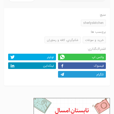
منبع:
sherlyskitchen
برچسب ها:
خرید و سوغات
شکم‌گردی، کافه و رستوران
اشتراک‌گذاری:
واتس اپ
توئیتر
فیسبوک
لینکداین
تلگرام