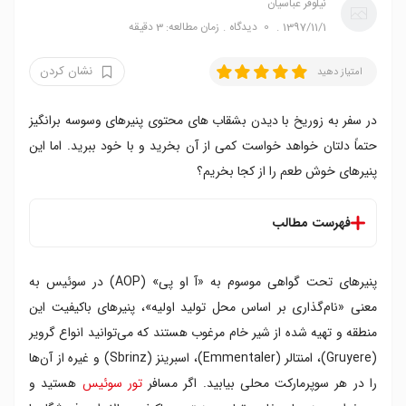
نیلوفر عباسیان
1397/11/1
0
دیدگاه
زمان مطالعه: 3 دقیقه
نشان کردن
امتیاز دهید
در سفر به زوریخ با دیدن بشقاب های محتوی پنیرهای وسوسه برانگیز
حتماً دلتان خواهد خواست کمی از آن بخرید و با خود ببرید. اما این
پنیرهای خوش طعم را از کجا بخریم؟
فهرست مطالب
۱. شس اند بروت
پنیرهای تحت گواهی موسوم به «آ او پی» (AOP) در سوئیس به
۲. شسیگه اورلیکن
۳. تریت کیزه
معنی «نام‌گذاری بر اساس محل تولید اولیه»، پنیرهای باکیفیت این
۴. باخزرمارت
منطقه و تهیه شده از شیر خام مرغوب هستند که می‌توانید انواع گرویر
(Gruyere)، امنتالر (Emmentaler)، اسبرینز (Sbrinz) و غیره از آن‌ها
را در هر سوپرمارکت محلی بیابید. اگر مسافر
تور سوئیس
هستید و