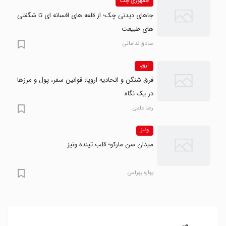
جمهوری چک
جاهای دیدنی چک؛ از قلعه های افسانه ای تا شگفتی
های طبیعت
صادق نداماتی
اروپا
فرق شنگن و اتحادیه اروپا؛ قوانین سفر، پول و مرزها
در یک نگاه
رضا علمی
ونیز
میدان سن مارکو؛ قلب تپنده ونیز
بهاره بهرامی