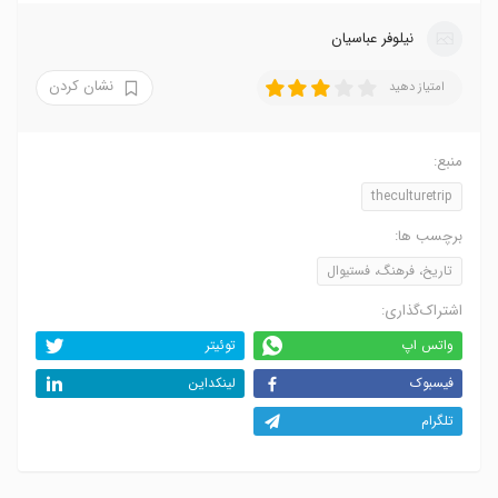
نیلوفر عباسیان
نشان کردن
امتیاز دهید
منبع:
theculturetrip
برچسب ها:
تاریخ، فرهنگ، فستیوال
اشتراک‌گذاری:
واتس اپ
توئیتر
فیسبوک
لینکداین
تلگرام