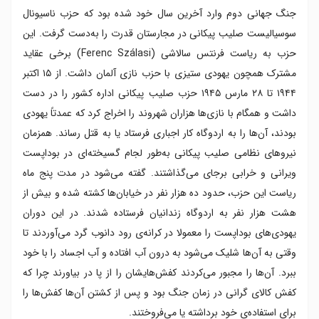
جنگ جهانی دوم وارد آخرین سال خود شده بود که حزب ناسیونال
سوسیالیست صلیب پیکانی در مجارستان قدرت را به‌دست گرفت. این
حزب به ریاست فرنتس سالاشی (Ferenc Szálasi) برخی عقاید
مشترک همچون یهودی ستیزی با حزب نازی آلمان داشت. از ۱۵ اکتبر
۱۹۴۴ تا ۲۸ مارس ۱۹۴۵ حزب صلیب پیکانی اداره کشور را در دست
داشت و همگام با نازی‌ها هزاران شهروند را اخراج کرد که عمدتاً یهودی
بودند، آن‌ها را به اردوگاه کار اجباری فرستاد یا به قتل رساند. همزمان
نیروهای نظامی صلیب پیکانی به‌طور لجام گسیخته‌ای در بوداپست
ویرانی و خرابی برجای می‌گذاشتند. گفته می‌شود در مدت پنج ماه
ریاست این حزب، حدود ده هزار نفر در خیابان‌ها کشته شده و بیش از
هشت هزار نفر به اردوگاه‌ زندانیان فرستاده شدند. در این دوران
یهودی‌های بوداپست را معمولا در کرانه‌ی رود دانوب گرد می‌آوردند تا
وقتی به آن‌ها شلیک می‌شود به درون آب افتاده و آب اجساد را با خود
ببرد. آن‌ها را مجبور می‌کردند کفش‌هایشان را از پا در بیاورند چرا که
کفش کالای گرانی در زمان جنگ بود و پس از کشتن آن‌ها کفش‌ها را
برای استفاده‌ی خود برداشته یا می‌فروختند.