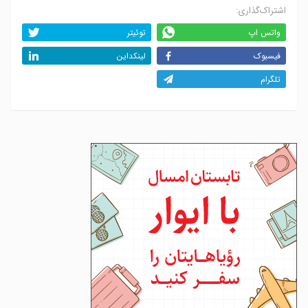
اشتراک‌گذاری:
واتس اپ
توئیتر
فیسبوک
لینکداین
تلگرام