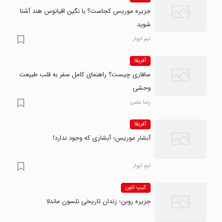
جزیره موریس کجاست؟ با نگین اقیانوس هند آشنا
شوید
تیم ایوار
آفریقا
سافاری چیست؟ راهنمای کامل سفر به قلب طبیعت
وحشی
رضا علمی
آفریقا
آبشار موریس؛ آبشاری که وجود ندارد!
تیم ایوار
کیپ تاون
جزیره روبن؛ زندان تاریخی نلسون ماندلا