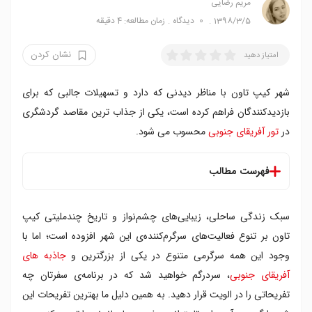
مریم رضایی
1398/3/5
0
دیدگاه
زمان مطالعه: 4 دقیقه
نشان کردن
امتیاز دهید
شهر کیپ تاون با مناظر دیدنی که دارد و تسهیلات جالبی که برای
بازدیدکنندگان فراهم کرده است، یکی از جذاب ترین مقاصد گردشگری
در
تور آفریقای جنوبی
محسوب می شود.
فهرست مطالب
با تله کابین بر اوج قله تیبل مانتن
سبک زندگی ساحلی، زیبایی‌های چشم‌نواز و تاریخ چندملیتی کیپ
شن سواری در آتلانتیس و خلیج بتی
تماشای غروب از فراز تپه سیگنال
تاون بر تنوع فعالیت‌های سرگرم‌کننده‌ی این شهر افزوده است؛ اما با
کاوش در تونل های زیرزمینی کیپ تاون
وجود این همه سرگرمی‌ متنوع در یکی از بزرگترین و
جاذبه های
ثبت نام در کلاس آشپزی کیپ مالای
آفریقای جنوبی
، سردرگم خواهید شد که در برنامه‌ی سفرتان چه
تماشای فیلم در زیر نور ستارگان
تفریحاتی را در الویت قرار دهید. به همین دلیل ما بهترین تفریحات این
آشنایی با تاریخچه ورزش محبوب آفریقای جنوبی