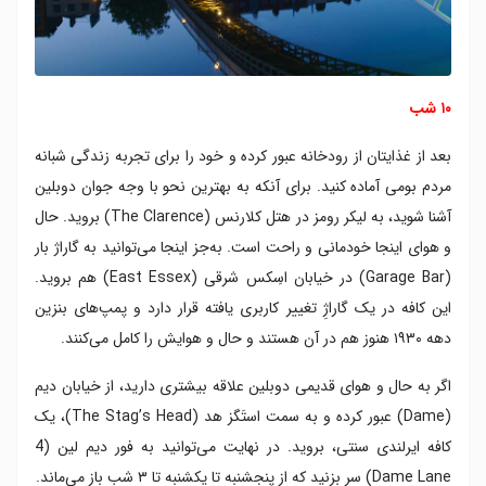
۱۰ شب
بعد از غذایتان از رودخانه عبور کرده و خود را برای تجربه زندگی شبانه
مردم بومی آماده کنید. برای آنکه به بهترین نحو با وجه جوان دوبلین
آشنا شوید، به لیکر رومز در هتل کلارنس (The Clarence) بروید. حال
و هوای اینجا خودمانی و راحت است. به‌جز اینجا می‌توانید به گاراژ بار
(Garage Bar) در خیابان اسِکس شرقی (East Essex) هم بروید.
این کافه در یک گاراژِ تغییر کاربری یافته قرار دارد و پمپ‌های بنزین
دهه ۱۹۳۰ هنوز هم در آن هستند و حال و هوایش را کامل می‌کنند.
اگر به حال و هوای قدیمی دوبلین علاقه بیشتری دارید، از خیابان دیم
(Dame) عبور کرده و به سمت استَگز هد (The Stag’s Head)، یک
کافه ایرلندی سنتی، بروید. در نهایت می‌توانید به فور دیم لین (4
Dame Lane) سر بزنید که از پنجشنبه تا یکشنبه تا ۳ شب باز می‌ماند.