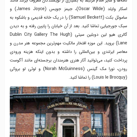
نامه‌ها و سایر اقلام مرتبط به بسیاری از نویسندگان معروف ایرلند مانند
اسکار وایلد (Oscar Wilde)، جیمز جویس (James Joyce) و
ساموئل بکت (Samuel Beckett) را در یک خانه قدیمی و باشکوه به
سبک جورجیایی تماشا کنید. بعد از آن خیابان را پایین رفته و به دیدن
گالری هیو لین دوبلین سیتی (Dublin City Gallery The Hugh
Lane)‌ بروید. این موزه افتخار مالکیت مهم‌ترین مجموعه هنر مدرن و
معاصر ایرلندی و بین‌المللی را داشته و بدون اینکه هزینه ورودی
پرداخت کنید، می‌توانید آثار هنری هنرمندان برجسته‌ای مانند آگوست
رودن، نورا مک گینس (Norah McGuinness) و لوئی لو بروکی
(Louis le Brocquy) را تماشا کنید.