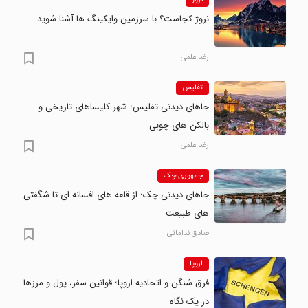
نروژ کجاست؟ با سرزمین وایکینگ ها آشنا شوید
رضا علمی
تفلیس
جاهای دیدنی تفلیس؛ شهر کلیساهای تاریخی و
بالکن های چوبی
رضا علمی
جمهوری چک
جاهای دیدنی چک؛ از قلعه های افسانه ای تا شگفتی
های طبیعت
صادق نداماتی
اروپا
فرق شنگن و اتحادیه اروپا؛ قوانین سفر، پول و مرزها
در یک نگاه