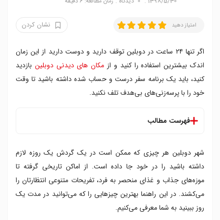
1398/5/30
0
دیدگاه
زمان مطالعه: 6 دقیقه
نشان کردن
امتیاز دهید
اگر تنها ۲۴ ساعت در دوبلین توقف دارید و دوست دارید از این زمان
اندک بیشترین استفاده را کنید و از
مکان های دیدنی دوبلین
بازدید
کنید، باید یک برنامه سفر درست و حساب شده داشته باشید تا وقت
خود را با پرسه‌زنی‌های بی‌هدف تلف نکنید.
فهرست مطالب
۸ عصر روز اول
شهر دوبلین هر چیزی که ممکن است در یک گردش یک روزه لازم
۱۰ شب
۹ صبح روز بعد
داشته باشید را در خود جا داده است. از اماکن تاریخی گرفته تا
۱۰ صبح
موزه‌های جذاب و غذای منحصر به فرد، تفریحات متنوعی انتظارتان را
۱۱ صبح
می‌کشند. در این راهنما بهترین چیزهایی را که می‌توانید در مدت یک
۱۲ ظهر
روز ببینید به شما معرفی می‌کنیم.
۱ بعد از ظهر