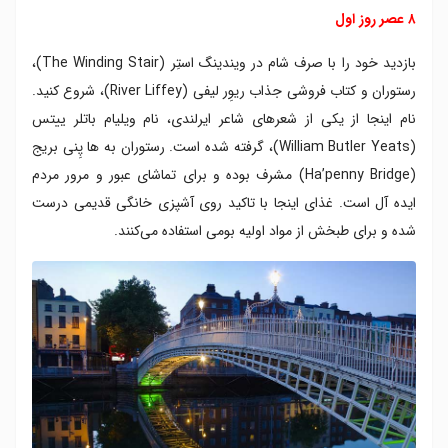
۲ بعد از ظهر
۸ عصر روز اول
۳ بعد از ظهر
بازدید خود را با صرف شام در ویندینگ استِر (The Winding Stair)،
۷ عصر
رستوران و کتاب فروشی جذاب ریوِر لیفی (River Liffey)، شروع کنید.
نام اینجا از یکی از شعرهای شاعر ایرلندی، نام ویلیام باتلر ییتس
(William Butler Yeats)، گرفته شده است. رستوران به ها پِنی بریج
(Ha’penny Bridge) مشرف بوده و برای تماشای عبور و مرور مردم
ایده آل است. غذای اینجا با تاکید روی آشپزی خانگی قدیمی درست
شده و برای طبخش از مواد اولیه بومی استفاده می‌کنند.