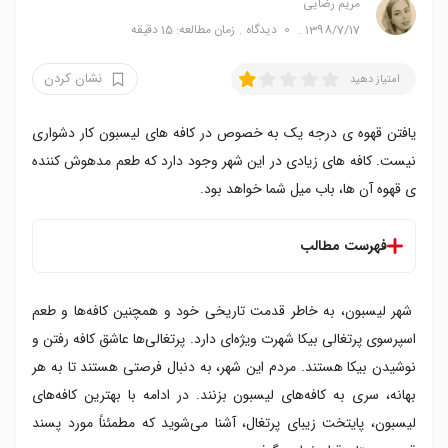
مریم رضایی
1398/7/17
0
دیدگاه
زمان مطالعه: 15 دقیقه
نشان کردن
امتیاز دهید
یافتن قهوه ی درجه یک به خصوص در کافه های لیسبون کار دشواری
نیست. کافه های زیادی در این شهر وجود دارد که طعم مدهوش کننده
ی قهوه آن ها، باب میل شما خواهد بود.
فهرست مطالب
فهرست کافه های لیسبون
شهر لیسبون، به خاطر قدمت تاریخی خود و همچنین کافه‌ها و طعم
۱. فابریکا کافی روسترز
۲. میل
اسپرسوی پرتغالی بیکا شهرت ویژه‌ای دارد. پرتغالی‌ها عاشق کافه رفتن و
۳. بتینا و نیکولو کورالو
نوشیدن بیکا هستند. مردم این شهر، به دنبال فرصتی هستند تا به هر
۴. کپنهاگ کافی لب
بهانه، سری به کافه‌های لیسبون بزنند. در ادامه با بهترین کافه‌های
۵. مونتانا لیسبوا
لیسبون، پایتخت زیبای پرتغال، آشنا می‌شوید که مطمئناً مورد پسند
۶. بریک کافه