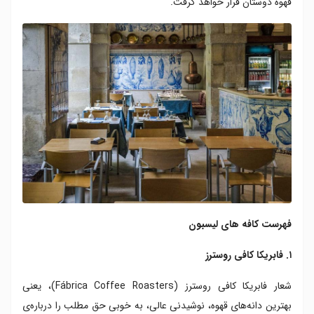
قهوه دوستان قرار خواهد گرفت.
۷. کافه تاتی
۸. ولوسیته
۹. وینچی اویتو کافه
۱۰. ویش اسلو
۱۱. پتی پرینس
۱۲. هایم
۱۳. بواویدا
۱۴. ژاردیم دا استرلا
۱۵. هلو کریستوف
۱۶. ورسای
۱۷. برازیلیرا
۱۸. کونفیتاریا ناسیونال
۱۹. نیکولا
فهرست کافه های لیسبون
۲۰. مارتینو دارکادا
۱. فابریکا کافی روسترز
۲۱. تیز
شعار فابریکا کافی روسترز (Fábrica Coffee Roasters)، یعنی
بهترین دانه‌های قهوه، نوشیدنی عالی، به خوبی حق مطلب را درباره‌ی