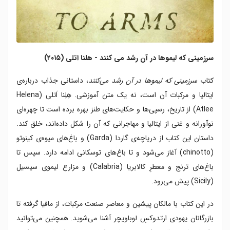
سرزمینی که لیموها در آن رشد می کنند - هلنا اتلی (۲۰۱۵)
کتاب
سرزمینی که لیموها در آن رشد می‌کنند
، داستانی جذاب درباره‌ی
ایتالیا و مرکبات آن است، نه یک متن آموزشی. هِلِنا اَتلی (Helena
Atlee) از تاریخ، رسپی‌ها و حکایت‌های طنز بهره برده است تا چهره‌ای
نوآورانه و غنی از ایتالیا و مهاجرانی که آن را شکل داده‌اند، خلق کند.
داستان این کتاب از دریاچه‌ی گاردا (Garda) و باغ‌های میوه‌ی کینوتو
(chinotto) آغاز می‌شود و تا باغ‌های توسکانی ادامه دارد. سپس تا
باغ‌های ترنج و معطرِ کالابریا (Calabria) و مزارع لیموی سیسیل
(Sicily) پیش می‌رود.
در این کتاب با مالکان پیشین و معاصر صنعت مرکبات، از مافیا گرفته تا
بازرگانان یهودی ارتدوکسِ لوباویچر آشنا می‌شوید. همچنین می‌توانید