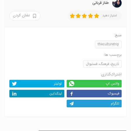
طناز قربانی
نشان کردن
امتیاز دهید
منبع:
theculturetrip
برچسب ها:
تاریخ، فرهنگ، فستیوال
اشتراک‌گذاری:
واتس اپ
توئیتر
فیسبوک
لینکداین
تلگرام