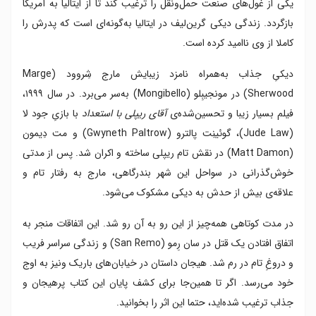
یکی از غول‌های صنعت حمل‌ونقل را ترغیب کند تا از ایتالیا به آمریکا
بازگردد. زندگی دیکی گرین‌لیف در ایتالیا به‌گونه‌ای است که پدرش را
کاملا از وی ناامید کرده است.
دیکیِ جذاب به‌همراه نامزد زیبایش مارج شِروود (Marge
Sherwood) در مونجیبِلو (Mongibello) به‌سر می‌برد. در سال ۱۹۹۹،
فیلم بسیار زیبا و تحسین‌شده‌ی
آقای ریپلی با استعداد
با بازیِ جود لا
(Jude Law)، گوئینِت پالترو (Gwyneth Paltrow) و مت دِیمون
(Matt Damon) در نقش تام ریپلی ساخته و اکران شد. پس از مدتی
خوش‌گذرانی در سواحل این شهر بندرگاهی، مارج به رفتار تام و
علاقه‌ی بیش از حدش به دیکی مشکوک می‌شود.
در مدت کوتاهی همه‌چیز از این رو به آن رو شد. این اتفاقات منجر به
اتفاق افتادن یک قتل در سان رِمو (San Remo) و زندگی سراسر فریب
و دروغِ تام در رم شد. هیجان داستان در خیابان‌های باریک ونیز به اوج
خود می‌رسد. اگر تا همین‌جا برای کشف پایان این کتاب پرهیجان و
جذاب ترغیب شده‌اید، حتما این اثر را بخوانید.