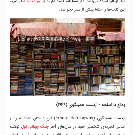
سفر ایتالیا آماده می‌کنند. اگر شما هم قصد دارید با
تور ایتالیا
سفر کنید،
بخور، عبادت کن، عشق بورز - الیزابت گیلبرت (۲۰۰۶)
این کتاب‌ها را حتما پیش از سفر بخوانید.
اکسترا ویرجین - آنی هاوز (۲۰۰۱)
زیر آفتاب توسکانی - فرانسیس می (۱۹۹۶)
تصویر زیبا - بپه سورگینی (۲۰۰۵)
وداع با اسلحه - ارنست همینگوی (۱۹۲۹)
ارنست همینگوی (Ernest Hemingway) این داستان عاشقانه را بر
اساس تجربه‌ی شخصی خود در سال‌های آخر
جنگ جهانی اول
نوشته
است؛ زمانی‌که در سپاه صلیب سرخ، واقع در جبهه‌ی اتریش در ایتالیا