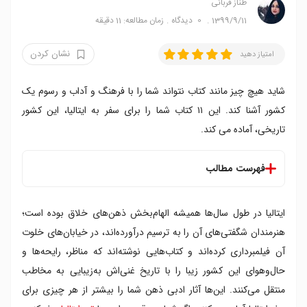
طناز قربانی
1399/9/11
0
دیدگاه
زمان مطالعه: 11 دقیقه
نشان کردن
امتیاز دهید
شاید هیچ چیز مانند کتاب نتواند شما را با فرهنگ و آداب و رسوم یک
کشور آشنا کند. این ۱۱ کتاب شما را برای سفر به ایتالیا، این کشور
تاریخی، آماده می کند.
فهرست مطالب
وداع با اسلحه - ارنست همینگوی (۱۹۲۹)
ایتالیا در طول سال‌ها همیشه الهام‌بخش ذهن‌های خلاق بوده است؛
سرزمینی که لیموها در آن رشد می کنند - هلنا اتلی (۲۰۱۵)
آقای ریپلی با استعداد - پاتریشیا های اسمیت (۱۹۵۵)
هنرمندان شگفتی‌های آن را به ترسیم درآورده‌اند، در خیابان‌های خلوت
دوست نابغه ی من - النا فرانته (۲۰۱۱)
آن فیلمبرداری کرده‌اند و کتاب‌هایی نوشته‌اند که مناظر، رایحه‌ها و
اتاقی با یک چشم انداز - ای. ام. فورستر (۱۹۰۸)
حال‌وهوای این کشور زیبا را با تاریخ غنی‌اش به‌زیبایی به مخاطب
یوزپلنگ - جوزپه تومازی دی لامپه دوزا (۱۹۸۵)
منتقل می‌کنند. این‌ها آثار ادبی ذهن شما را بیشتر از هر چیزی برای
داستان دو دلداده - آلساندرو مانزونی (۱۸۲۷)