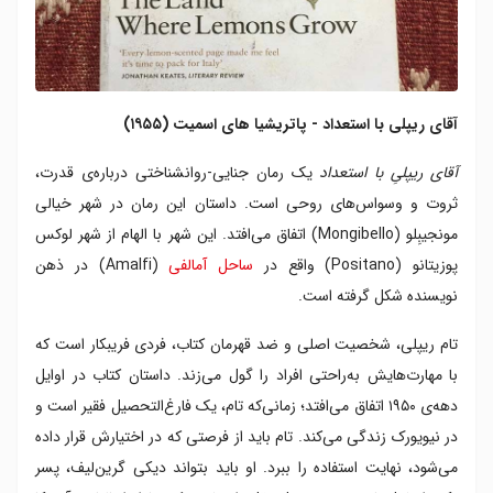
آقای ریپلی با استعداد - پاتریشیا های اسمیت (۱۹۵۵)
آقای ریپلیِ با استعداد
یک رمان جنایی-روانشناختی درباره‌ی قدرت،
ثروت و وسواس‌های روحی است. داستان این رمان در شهر خیالی
مونجیبِلو (Mongibello) اتفاق می‌افتد. این شهر با الهام از شهر لوکس
پوزیتانو (Positano) واقع در
ساحل آمالفی
(Amalfi) در ذهن
نویسنده شکل گرفته است.
تام ریپلی، شخصیت اصلی و ضد قهرمان کتاب، فردی فریبکار است که
با مهارت‌هایش به‌راحتی افراد را گول می‌زند. داستان کتاب در اوایل
دهه‌ی ۱۹۵۰ اتفاق می‌افتد؛ زمانی‌که تام، یک فارغ‌التحصیل فقیر است و
در نیویورک زندگی می‌کند. تام باید از فرصتی که در اختیارش قرار داده
می‌شود، نهایت استفاده را ببرد. او باید بتواند دیکی گرین‌لیف، پسر