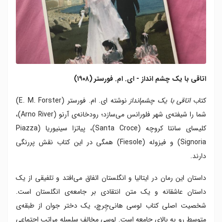
اتاقی با یک چشم انداز - ای. ام. فورستر (۱۹۰۸)
کتاب
اتاقی با یک چشم‌انداز
نوشته ای. ام. فورستر (E. M. Forster)
شما را شیفته‌ی شهر فلورانس می‌سازد؛ رودخانه‌ی آرنو (Arno River)،
کلیسای سانتا کروچه (Santa Croce)، پیاتزا سینیوریا (Piazza
Signoria) و فیزوله (Fiesole) همگی در این کتاب نقش پررنگی
دارند.
داستان این رمان در ایتالیا و انگلستان اتفاق می‌افتد و تلفیقی از یک
داستان عاشقانه و یک متن انتقادی بر جامعه‌ی انگلستان است.
شخصیت اصلی کتاب لوسی هانی‌چِرچ، یک دختر جوان از طبقه‌ی
متوسط رو به بالای جامعه است. لوسی مخالف سلسله‌ مراتب اجتماعی