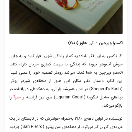
اکسترا ویرجین - آنی هاوز (۲۰۰۱)
اگر تاکنون به این فکر افتاده‌اید که از زندگی شهری فرار کنید و به جایی
خوش آب‌وهوا بروید که زندگی با سرعت کمتری جریان دارد، کتاب
اکسترا ویرجین
به شما کمک می‌کند زودتر تصمیم خود را عملی کنید.
این کتاب داستان نقل مکان آنی هاوز از منطقه‌ی شِپِردز بوش
(Sheperd’s Bush) در لندن همیشه بارانی، به دهکده‌ای دورافتاده در
تپه‌های ساحل لیگوریا (Ligurian Coast) بین مرز فرانسه و
جنوآ
را
بازگو می‌کند.
نویسنده در اوایل دهه‌ی ۱۹۸۰ به‌همراه خواهرش که در تابستان در یک
مزرعه‌ی گل رز کار می‌کرد، از دهکده‌ی سَن پیِترو (San Pietro) بازدید