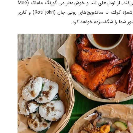
مالزی به حدی است که هر ذائقه‌ای را راضی می‌کند. از نودل‌های تند و خوش‌عطر می گورنگ ماماک (Mee
Goreng Mamak) و سوپ لاکسای (Laksa) خوشمزه گرفته تا ساندویچ‌های روتی جان (Roti john) و کاری