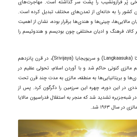
متی ۴۰ هزار ساله، تاریخی پُر فرازونشیب را پشت سر گذاشته است. مهاجرت‌های
ن کشور را به خانه‌ای از تمدن‌های مختلف تبدیل کرده است.
ان مالایی‌ها، چینی‌ها و هندی‌ها برقرار بوده، نشان از اهمیت
بر کالا، فرهنگ و ادیان مختلفی چون بودیسم و هندوئیسم را
پس از شکل‌گیری امپراتوری‌هایی چون لانکاسوکا (Langkaasuka) و سریویجایا (Srivijaya)، در قرن پانزدهم
(Malacca) بر بخش اعظم مالزی کنونی حاکم شد و با آوردن اسلام، تحولی عظیم در
دی‌ها و بریتانیایی‌ها به منطقه، مالزی به مدت چند قرن تحت
ددی در این دوره، چهره این سرزمین را دگرگون کرد. پس از
 شبه‌جزیره تشدید شد که منجر به استقلال فدراسیون مالایا