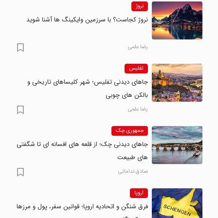
نروژ
نروژ کجاست؟ با سرزمین وایکینگ ها آشنا شوید
رضا علمی
تفلیس
جاهای دیدنی تفلیس؛ شهر کلیساهای تاریخی و
بالکن های چوبی
رضا علمی
جمهوری چک
جاهای دیدنی چک؛ از قلعه های افسانه ای تا شگفتی
های طبیعت
صادق نداماتی
اروپا
فرق شنگن و اتحادیه اروپا؛ قوانین سفر، پول و مرزها