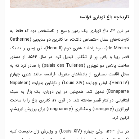
تاریخچه باغ تویلری فرانسه
در قرن ۱۳، باغ تویلری یک زمین وسیع و نامشخص بود که فقط به
کارخانه‌های سفال اختصاص داشت، اما کاترین دو مدیچی (Catherine
de Médicis)، بیوه پادشاه هنری دوم (Henri II)، این زمین را به یک
قصر زیبا و باغی پر از شگفتی تبدیل کرد. در سال ۱۵۶۴، او دستور
ساخت پالاس دو تویلری (palais des Tuileries) را صادر کرد که به
محل اقامت بسیاری از پادشاهان معروف فرانسه مانند هنری چهارم
(Henri IV)، لوئی چهارده (Louis XIV) و ناپلئون بناپارت (Napoléon
Bonaparte) تبدیل شد. همچنین در این دوران، یک باغ به سبک
ایتالیایی در کنار قصر ساخته شد. در قرن ۱۷، کاترین باغ را با ساخت
اورانژری (orangery) و مگنانری (magnanery) برای پرورش ابریشم،
تزئین کرد.
در سال ۱۶۶۴، لوئی چهارم (Louis XIV) و وزیرش ژان-باتیست کلبه