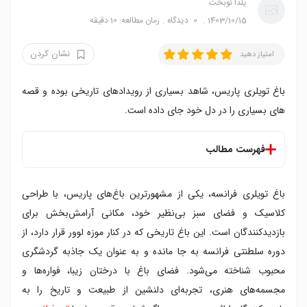
یلدا نوبخت
1403/10/15
0
دیدگاه
زمان مطالعه: 10 دقیقه
نشان کردن
امتیاز دهید
باغ تویلری پاریس، شاهد بسیاری از رویدادهای تاریخی بوده و قصه
های بسیاری را در دل خود جای داده است.
فهرست مطالب
باغ تویلری کجاست
باغ تویلری فرانسه، یکی از مشهورترین باغ‌های پاریس، با طراحی
چگونه به باغ تویلری بریم
ساعت بازدید از باغ تویلری
کلاسیک و فضای سبز بی‌نظیر خود، مکانی آرامش‌بخش برای
قیمت بلیط ورودی باغ تویلری پاریس
بازدیدکنندگان است. این باغ تاریخی که در کنار موزه لوور قرار دارد، از
تاریخچه باغ تویلری فرانسه
دوره سلطنتی فرانسه به جا مانده و به عنوان یک جاذبه گردشگری
موزه های باغ تویلری پاریس
محبوب شناخته می‌شود. فضای باغ با درختان زیبا، فواره‌ها و
معماری باغ تویلری فرانسه
مجسمه‌های هنری، تجربه‌ای دلنشین از طبیعت و تاریخ را به
ورودی های اصلی باغ تویلری