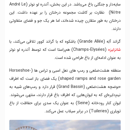
سایه‌دار و جنگلی باغ می‌باشد. در این بخش، آندره لو نوتر (André Le
Nôtre) نظارت بر کاشت مجموعه درختان را بر عهده داشت. این
درختان به طور متقارن چیده شده‌اند، اما هر یک جو و فضای متفاوتی
دارند.
گراند آلِه (Grande Allée) باشکوه که با گراند کوور تلاقی می‌کند، با
شانزلیزه
(Champs-Elysées) هم‌راستا است که توسط آندره لو نوتر
به عنوان ادامه‌ای از باغ طراحی شده است.
منطقه هشت‌ضلعی و رمپ های نعل اسبی و تراس ها (Horseshoe-
shaped ramps and rose garden) یک فضای باز است که اطراف
حوضچه هشت‌ضلعی (Grand Bassin) قرار دارد و رمپ‌های شبیه به
نیم‌دایره‌ای که به ایوان‌هایی که اطراف باغ قرار دارند، منتهی می‌شوند.
ایوان کنار رودخانه (Seine) به عنوان یک سدی برای حفاظت از باغ
تویلری (Tuileries) در برابر سیلاب عمل می‌کند.