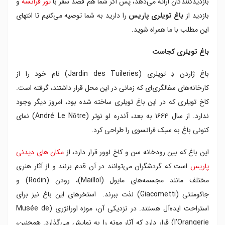
بازدیدکنندگان ارائه می‌دهد، پس اگر شما هم قصد سفر با
تور فرانسه
و
سه بخش مختلف برای بازدید در باغ تویلری
بازدید از
باغ تویلری پاریس
را دارید به شما توصیه می‌کنیم تا انتهای
جاهای دیدنی باغ تویلری پاریس
این مطلب با ما همراه شوید.
بهترین زمان بازدید از باغ تویلری
باغ تویلری کجاست
باغ ژاردن دِ تویلری (Jardin des Tuileries) نام خود را از
کارخانه‌های سفالگری‌ای که زمانی در این محل قرار داشتند، گرفته است.
کاخ تویلری که در این باغ تویلری ساخته شده بود، امروز دیگر وجود
ندارد. از سال ۱۶۶۴ به بعد، آندره لو نوتر (André Le Nôtre) نمای
کنونی باغ به سبک فرانسوی را طراحی کرد.
این باغ که بین رودخانه سن و کاخ لوور قرار دارد، از
مکان های دیدنی
پاریس
است که گردشگران می‌توانند در آن قدم بزنند و از آثار هنری
مختلف مانند مجسمه‌های مایول (Maillol)، رودن (Rodin) و
جاکومتتی (Giacometti) لذت ببرند. استخرهای این باغ نیز برای
استراحت ایده‌آل هستند. در نزدیکی آن، موزه اورانژری (Musée de
l'Orangerie) قرار دارد که آثار مونه را به نمایش می‌گذارد. همچنین،