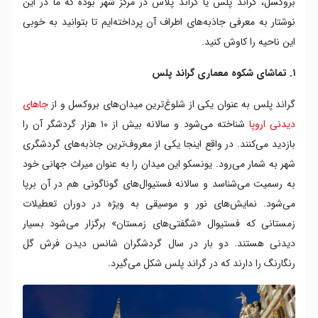
بروکسل، گراند پلس یا گراند پلاس در مرکز شهر بوده که ما در این
۷. موزه های بروکسل
نوشتار به معرفی جاذبه‌های اطراف آن پرداخته‌ایم تا بتوانید به خوبی
۸. مراکز فرهنگی
این ناحیه را کاوش کنید.
۹. مجسمه معروف مانکن پیس
۱۰. محوطه اطراف میدان اصلی بروکسل
۱. تماشای شکوه معماری گراند پلس
گراند پلس به عنوان یکی از شلوغ‌ترین میدان‌های بروکسل و از
جاهای
دیدنی اروپا
شناخته می‌شود و سالانه بیش از ۱۰ هزار گردشگر آن را
بازدید می‌کنند. در واقع اینجا یکی از معروف‌ترین جاذبه‌های گردشگری
شهر به شمار می‌رود. یونسکو این میدان را به عنوان میراث جهانی خود
به رسمیت می‌شناسد و سالانه فستیوال‌های گوناگونی هم در آن برپا
می‌شود. نمایش‌های نور و موسیقی به ویژه در دوران تعطیلات
زمستانی که فستیوال «شگفتی‌های زمستان» برگزار می‌شود بسیار
دیدنی هستند. دو بار در سال گردشگران شانس دیدن فرش گل
رنگارنگ را دارند که در گراند پلس شکل می‌گیرد.