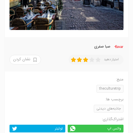
صبا صفری
نشان کردن
امتیاز دهید
منبع:
theculturetrip
برچسب ها:
جاذبه‌های دیدنی
اشتراک‌گذاری:
واتس اپ
توئیتر