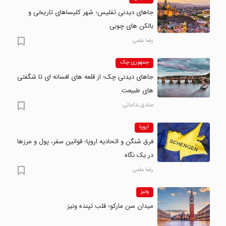
جاهای دیدنی تفلیس؛ شهر کلیساهای تاریخی و
بالکن های چوبی
رضا علمی
جمهوری چک
جاهای دیدنی چک؛ از قلعه های افسانه ای تا شگفتی
های طبیعت
صادق نداماتی
اروپا
فرق شنگن و اتحادیه اروپا؛ قوانین سفر، پول و مرزها
در یک نگاه
رضا علمی
ونیز
میدان سن مارکو؛ قلب تپنده ونیز