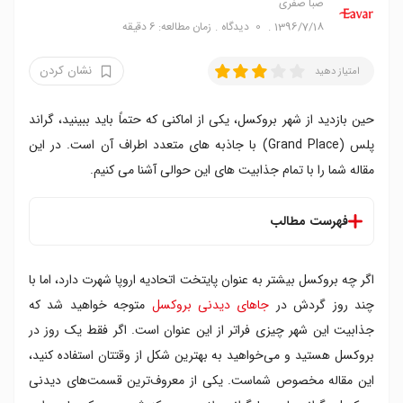
صبا صفری
1396/7/18
0
دیدگاه
زمان مطالعه: 6 دقیقه
نشان کردن
امتیاز دهید
حین بازدید از شهر بروکسل، یکی از اماکنی که حتماً باید ببینید، گراند
پلس (Grand Place) با جاذبه های متعدد اطراف آن است. در این
مقاله شما را با تمام جذابیت های این حوالی آشنا می کنیم.
فهرست مطالب
۱. تماشای شکوه معماری گراند پلس
اگر چه بروکسل بیشتر به عنوان پایتخت اتحادیه اروپا شهرت دارد، اما با
۲. کشف هنر خیابانی شهر
۳. گردش در بین مجموعه وسیع کتاب ها و صفحه های
چند روز گردش در
جاهای دیدنی بروکسل
متوجه خواهید شد که
موسیقی
جذابیت این شهر چیزی فراتر از این عنوان است. اگر فقط یک روز در
۴. شرکت در تورهای پیاده گردی
بروکسل هستید و می‌خواهید به بهترین شکل از وقتتان استفاده کنید،
۵. تماشای بروکسل از بالا
این مقاله مخصوص شماست. یکی از معروف‌ترین قسمت‌های دیدنی
۶. امتحان کردن غذاهای بومی و بین المللی