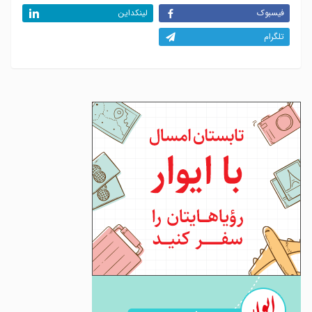
فیسبوک
لینکداین
تلگرام