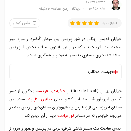
حسین رسولی
1395/12/11
0
دیدگاه
زمان مطالعه: 5 دقیقه
نشان کردن
امتیاز دهید
خیابان قدیمی ریوُلی در شهر پاریس بین میدان کًنکورد و موزه لوور
ساخته شد. این خیابان که در زمان ناپلئون به این بخش از پاریس
اضافه شد، دارای معماری منحصر به فرد و چشمگیری است.
فهرست مطالب
تاریخچه ساخت خیابان
خیابان ریولی (Rue de Rivoli) از
جاذبه‌های فرانسه
، یادگاری از عصر
معماری ویژه
گذار از عصر امپراطور به روزگار معاصر
آخرین امپراطور قدرتمند این کشور یعنی
ناپلئون بناپارت
است. این
خیابان امروزه یکی از زیباترین و مشهورترین خیابان‌های پاریس به‌شمار
می‌رود؛ خیابانی که هر مسافر
تور فرانسه
باید از آن دیدن کند.
ایده‌ی ساخت یک مسیر شاهی شرقی-غربی در پاریس و عبور و مرور از