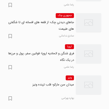
رضا علمی
جمهوری چک
جاهای دیدنی چک؛ از قلعه های افسانه ای تا شگفتی
های طبیعت
صادق نداماتی
اروپا
فرق شنگن و اتحادیه اروپا؛ قوانین سفر، پول و مرزها
در یک نگاه
رضا علمی
ونیز
میدان سن مارکو؛ قلب تپنده ونیز
بهاره بهرامی