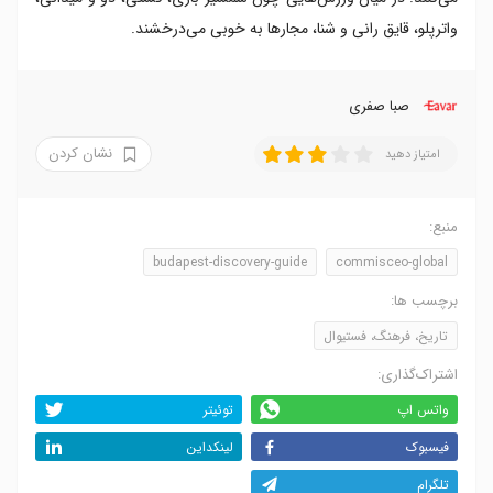
واترپلو، قایق رانی و شنا، مجارها به خوبی می‌درخشند.
صبا صفری
نشان کردن
امتیاز دهید
منبع:
budapest-discovery-guide
commisceo-global
برچسب ها:
تاریخ، فرهنگ، فستیوال
اشتراک‌گذاری:
واتس اپ
توئیتر
فیسبوک
لینکداین
تلگرام