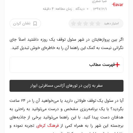
صبا صفری
1397/2/1
0
دیدگاه
زمان مطالعه: 4 دقیقه
نشان کردن
امتیاز دهید
اگر بین پروازهایتان در شهر سئول توقف یک روزه داشتید اصلاً جای
نگرانی نیست به کمک این راهنما آن را به خاطره‌ای خوش تبدیل کنید.
فهرست مطالب
شروع گردش از کاخ گیونگ بوک گانگ
تجربه فرهنگ کره‌ای در دهکده باکچون هانوک
سفر به ژاپن در تورهای آژانس مسافرتی ایوار
تماشای کاخ چانگ دیوک گونگ و باغ مخفی
تجربه روح هنری شهر در اینسادونگ
آیا در سئول یک توقف طولانی دارید یا می‌خواهید آن را در ۲۴ ساعت
تماشای شهر از بالای برج نامسان
بگردید؟ با یک برنامه‌ریزی مشخص و درست می‌توانید به راحتی به
خرید و صرف غذا در میونگ دونگ
هدفتان دست پیدا کنید. با این راهنما می‌توانید برخی از جاذبه‌های
تجربه شبی پرشور در ایتائوون
برجسته این شهر را به همراه کمی از
فرهنگ کره‌ای
تجربه نموده و