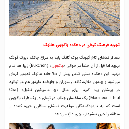
تجربه فرهنگ کره‌ای در دهکده باکچون هانوک
بعد از تماشای کاخ گیونگ بوک گانگ باید به سراغ چانگ دیوک گونگ
بروید اما قبل از آن حتماً در حوالی «
باکچون
» (Bukchon) زیبا هم قدم
بزنید. این دهکده سنتی شامل بیش از ۹۰۰ خانه هانوک قدیمی کره‌ای
می‌شود و چندین مغازه، کافه، رستوران و چایخانه دلپذیر هم می‌توانید
در بینشان پیدا کنید. برای مثال «چا ماسینئون تتئول» (Cha
Masineun Tteul) یک ساختمان جذاب در تپه‌ای در یک طرف باکچون
است که به بازدیدکنندگان موقعیت تماشای مناظری خیره کننده از
منطقه را حین نوشیدنی چای داغ می‌دهد.