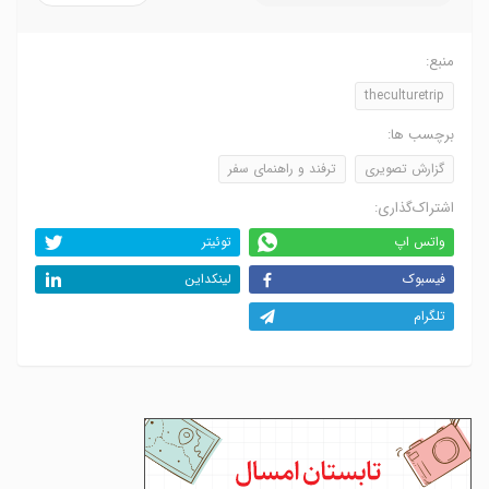
منبع:
theculturetrip
برچسب ها:
گزارش تصویری
ترفند و راهنمای سفر
اشتراک‌گذاری:
واتس اپ
توئیتر
فیسبوک
لینکداین
تلگرام