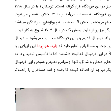
می‌شوند. علاوه بر آن، یک ترمینال کوچک باری نیز در این فرودگاه قرار گرفته است. ترمینال ۱ را در سال ۱۹۹۸
تأسیس کردند که ترمینال بزرگ‌تر و جدیدتر این فرودگاه به حساب می‌آید و به ۳ بخش تقسیم می‌شود.
و مناطق شنگن را انجام می‌دهد. بخش ۱B مختص به پروازهای غیرشنگن می‎باشد
و به بعضی از مقاصد به خصوصی در قاره‌های دیگر نیز پرواز دارد. بخش ۱C، در سال ۲۰۱۳ شروع به کار کرد و
نوع فعالیت آن به بخش ۱B شبیه است. ترمینال ۲، ترمینال قدیمی‌تر این فرودگاه محسوب می‌شود و درحال
ی جت و مسافرانی تعلق دارد که
بلیط هواپیما
این ایرلاین را
دارند. پروازهای چارتر فرودگاه میلانو مالپنسا قبلاً در این ترمینال فعالیت داشتند؛ اما با تأسیس ترمینال ۱، به
س‌های محلی و شاتل، تنها وسیله‌ی نقلیه‌ی عمومی این ترمینال
ستگاه راه‌آهن دیگر نیز به آن اضافه کردند تا رفت و آمد مسافران را راحت‌تر