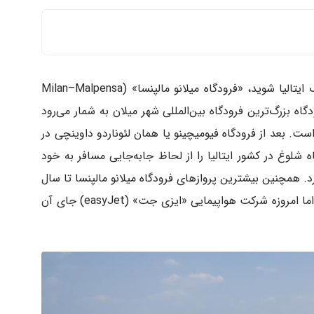
وارد خاک ایتالیا شوید، «فرودگاه میلانو مالپنسا» (Milan–Malpensa
رودگاه بزرگ‌ترین فرودگاه بین‌المللی شهر میلان به شمار می‌رود
تیچینو» (Ticino) واقع شده است. بعد از فرودگاه فیومیچینو یا همان لئوناردو داوینچی در
ه شلوغ در کشور ایتالیا را از لحاظ جابه‌جایی مسافر به خود
د. همچنین بیشترین پروازهای فرودگاه میلانو مالپنسا تا سال
۲۰۰۸ برعهده‌ی شرکت هواپیمایی «آلیتالیا» بود؛ اما امروزه شرکت هواپیمایی «ایزی جت» (easyJet) جای آن