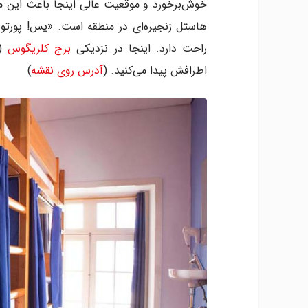
خوش‌برخورد و موقعیت عالی اینجا باعث این م
هاستل زنجیره‌ای در منطقه‌ است. «یس! پورتو»
راحت دارد. اینجا در نزدیکی
برج کلریگوس
اطرافش پیدا می‌کنید. (
آدرس روی نقشه
)