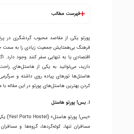
فهرست مطالب
۱. یس! پورتو هاستل
۲. هاستل اوپورتو اسکای
پورتو یکی از مقاصد محبوب گردشگری در پر
۳. گالری هاستل پورتو
فرهنگ بی‌همتایش جمعیت زیادی را به سمت خود 
۴. پورتو اسپات هاستل
اقتصادی یا به تنهایی سفر کنند وجود دارد. اگر
۵. راک اند پورتو هاستل
دارید، می‌توانید به یکی از هاستل‌های راحت
۶. پورتو لانج
۷. بست گست پورتو هاستل
هاستل‌ها تورهای پیاده روی داشته و سرگرمی‌ه
۸. هاستل ریوولی سینما
کردن بهترین هاستل‌های پورتو در این مقاله با م
۱. یس! پورتو هاستل
«یس! پو
مسافران تنها، کوله‌گردها، گروه‌ها و مسافرا