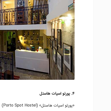
۴. پورتو اسپات هاستل
«پو