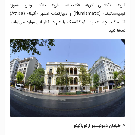
آتن»، «آکادمی آتن»، «کتابخانه ملی»، بانک یونان، «موزه
نومیسماتیک» (Numismatic) و دیپارتمنت استور «آتیکا» (Attica)
اشاره کرد. چند عمارت نئو کلاسیک را هم در کنار این موارد می‌توانید
تماشا کنید.
۴. خیابان دیونیسیو آرئوپاگیتو