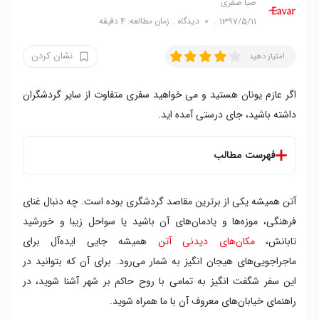
صبا صفری
1397/5/11
0
دیدگاه
زمان مطالعه: 4 دقیقه
نشان کردن
امتیاز دهید
اگر عازم یونان هستید و می خواهید سفری متفاوت از سایر گردشگران
داشته باشید، جای درستی آمده اید.
فهرست مطالب
فهرست خیابان های معروف آتن
آتن همیشه یکی از برترین مقاصد گردشگری بوده است. چه دنبال غنای
۱. خیابان ارمو
۲. خیابان آدریانو
فرهنگی، موزه‌ها و یادمان‌های آن باشید یا سواحل زیبا و خورشید
۳. خیابان پانپیستیمیو
تابانش،
مکان‌های دیدنی آتن
همیشه جایی ایده‌آل برای
۴. خیابان دیونیسیو آرئوپاگیتو
ماجراجویی‌های هیجان انگیز به شمار می‌رود. برای آن که بتوانید در
۵. خیابان آیولو
این سفر شگفت انگیز به تمامی با روح حاکم بر شهر آشنا شوید، در
۶. خیابان آکادیمیاس
راهنمای خیابان‌های معروف آن با ما همراه شوید.
۷. خیابان استادیو