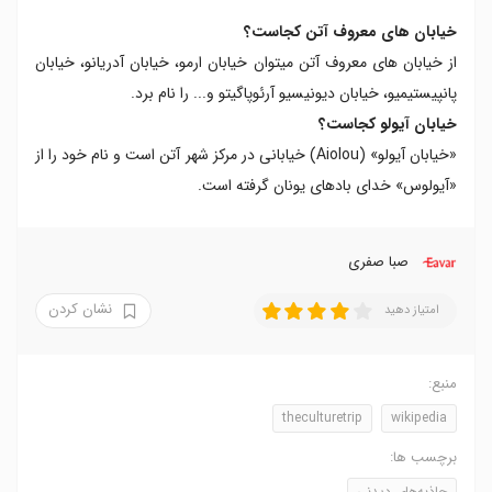
خیابان های معروف آتن کجاست؟
از خیابان های معروف آتن میتوان خیابان ارمو، خیابان آدریانو، خیابان
پانپیستیمیو، خیابان دیونیسیو آرئوپاگیتو و... را نام برد.
خیابان آیولو کجاست؟
«خیابان آیولو» (Aiolou) خیابانی در مرکز شهر آتن است و نام خود را از
«آیولوس» خدای بادهای یونان گرفته است.
صبا صفری
نشان کردن
امتیاز دهید
منبع:
theculturetrip
wikipedia
برچسب ها:
جاذبه‌های دیدنی