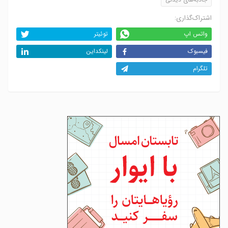
اشتراک‌گذاری:
واتس اپ
توئیتر
فیسبوک
لینکداین
تلگرام