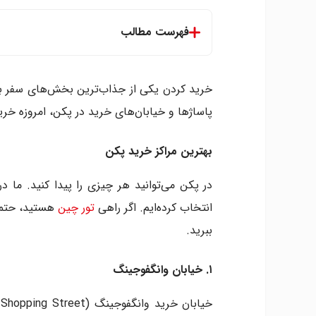
فهرست مطالب
بهترین مراکز خرید پکن
۱. خیابان وانگفوجینگ
خرید کردن یکی از جذاب‌ترین بخش‌های سفر به 
۲. خیابان کیانمن
پاساژها و خیابان‌های خرید در پکن، امروزه خ
۳. خیابان تجاری ژیدان
۴. دهکده سانلیتون
بهترین مراکز خرید پکن
۵. خیابان نانلوگو و محدوده برج طبل
۶. مرکز خرید پلیس
در پکن می‌توانید هر چیزی را پیدا کنید. ما در این مط
۷. خیابان ژیوشوئی
انتخاب کرده‌ایم. اگر راهی
تور چین
هستید، حتما 
۸. مرکز خرید جیامائو
ببرید.
۹. منطقه تجاری بین المللی سولانا
۱۰. بازار عتیقه پانجیایوآن
۱. خیابان وانگفوجینگ
۱۱. مرکز خرید اورینتال پلازا
۱۲. مرکز خرید جهانی چین
۱۳. مرکز خرید پارک ویو گرین