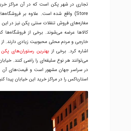
۱۴. مرکز خرید SKP پکن
Store) واقع شده است. علاوه بر فروشگا
۱۵. بازار هنگ چیاو
۱۶. اوتلت پریمیوم سایتک
مغازه‌های فروش تنقلات سنتی پکن نیز در این خی
۱۷. مرکز خرید سانلیتون سوهو ۱
کالاها عرضه می‌شوند. برخی از فروشگاه‌ها ک
۱۸. گلکسی سوهو
خارجی و مردم محلی محبوبیت زیادی دارند. از 
۱۹. مرکز خرید نیو ورلد پکن
اشاره کرد. برخی از
بهترین رستوران‌های پکن
و
۲۰.جوی سیتی
می‌توانند هر نوع سلیقه‌ای را راضی کنند. خیا
در سراسر جهان مشهور است و قیمت‌های آن نی
استارباکس را در مراکز خرید این خیابان پیدا کنی