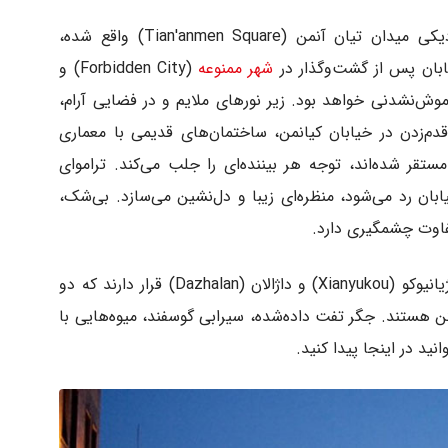
خیابان کیانمن (Qianmen Street) که در نزدیکی میدان تیان آنمن (Tian'anmen Square) واقع شده،
ابان پس از گشت‌وگذار در
شهر ممنوعه
(Forbidden City) و
اموش‌نشدنی خواهد بود. زیر نورهای ملایم و در فضایی آرام،
قدم‌زدن در خیابان کیانمن، ساختمان‌های قدیمی با معماری
ستقر شده‌اند، توجه هر بیننده‌ای را جلب می‌کند. تراموای
بان رد می‌شود، منظره‌ای زیبا و دل‌نشین می‌سازد. بی‌شک،
فاوت چشمگیری دارد.
در کنار این خیابان، دو مسیر دیگر به نام‌های ژیانیوکو (Xianyukou) و داژالان (Dazhalan) قرار دارند که دو
کن هستند. جگر تفت داده‌شده، سیرابی گوسفند، میوه‌هایی با
د در اینجا پیدا کنید.