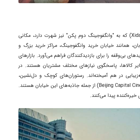
خیابان تجاری ژیدان (Xidan Commercial Street) که به "وانگفوجینگ دوم پکن" نیز شهرت دارد، مکانی
ان، همانند خیابان خرید وانگفوجینگ، مراکز خرید بزرگ و
ای بی‌وقفه را برای بازدیدکنندگان فراهم می‌آورد. بازارهای
یر کالاها، پاسخگوی نیازهای مختلف مشتریان هستند. در
زیبایی در هم آمیخته‌اند. رستوران‌های کوچک و دل‌نشین،
مغازه‌های تنقلات و سینمای پایتخت پکن (Beijing Capital Cinema) از جمله جاذبه‌های این خیابان هستند.
یره‌کننده پیدا می‌کنند.