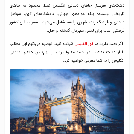
۶. پل تاور؛ لندن
دشت‌های سرسبز. جاهای دیدنی انگلیس فقط محدود به بناهای
۷. کلیسای وست مینستر؛ لندن
تاریخی نیستند؛ بلکه موزه‌های جهانی، دانشگاه‌های کهن، سواحل
۸. حمام های رومی باث؛ باث
دیدنی و فرهنگ زنده شهری را هم شامل می‌شوند. سفر به این کشور
۹. قلعه ویندسور؛ ویندسور
فرصتی است برای لمس هم‌زمان گذشته و حال.
۱۰. موزه بریتانیا؛ لندن
۱۱. گالری ملی لندن؛ لندن
اگر قصد دارید در
تور انگلیس
شرکت کنید، توصیه می‌کنیم این مطلب
۱۲. موزه تاریخ طبیعی لندن؛ لندن
را از دست ندهید. در ادامه معروف‌ترین و مهم‌ترین جاهای دیدنی
۱۳. موزه ویکتوریا و آلبرت؛ لندن
انگلیس را به شما معرفی خواهیم کرد.
۱۴. کلیسای جامع سنت پل؛ لندن
۱۵. برج شارد؛ لندن
۱۶. باغ کیو؛ لندن
۱۷. تئاتر شکسپیر گلوب؛ لندن
۱۸. هاید پارک؛ لندن
۱۹. میدان ترافالگار؛ لندن
۲۰. خیابان آکسفورد؛ لندن
۲۱. باغ وحش لندن؛ لندن
۲۲. پارک گرینویچ؛ لندن
۲۳. بازار کمدن؛ لندن