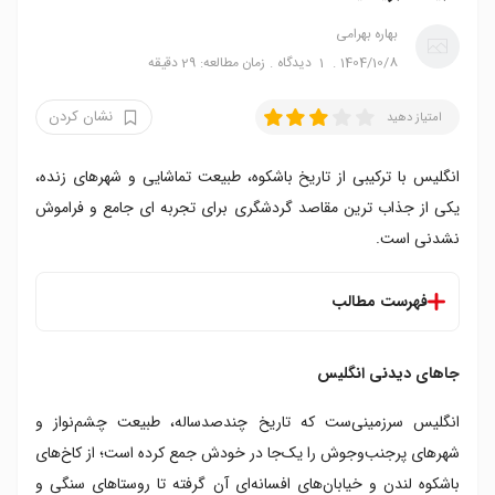
بهاره بهرامی
1404/10/8
1
دیدگاه
زمان مطالعه: 29 دقیقه
نشان کردن
امتیاز دهید
انگلیس با ترکیبی از تاریخ باشکوه، طبیعت تماشایی و شهرهای زنده،
یکی از جذاب ترین مقاصد گردشگری برای تجربه ای جامع و فراموش
نشدنی است.
فهرست مطالب
جاهای دیدنی انگلیس
جاهای دیدنی انگلیس
۱. برج لندن؛ لندن
۲. کاخ باکینگهام؛ لندن
انگلیس سرزمینی‌ست که تاریخ چندصدساله، طبیعت چشم‌نواز و
۳. بیگ بن؛ لندن
شهرهای پرجنب‌وجوش را یک‌جا در خودش جمع کرده است؛ از کاخ‌های
۴. استون هنج؛ سالزبری
باشکوه لندن و خیابان‌های افسانه‌ای آن گرفته تا روستاهای سنگی و
۵. چشم لندن؛ لندن