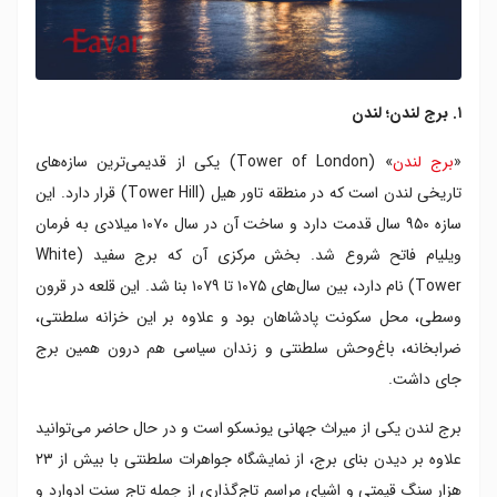
۲۴. بازار خیابان پورتوبلو؛ لندن
۲۵. بازار بارو؛ لندن
۲۶. ناتینگ هیل؛ لندن
۲۷. کاخ همپتون کورت؛ لندن
۱. برج لندن؛ لندن
۲۸. موزه مادام توسو؛ لندن
۲۹. یورک مینستر؛ یورک
«
برج لندن
» (Tower of London) یکی از قدیمی‌ترین سازه‌های
۳۰. کلیسای جامع کانتربری؛ کانتربری
تاریخی لندن است که در منطقه تاور هیل (Tower Hill) قرار دارد. این
۳۱. شهر استراتفورد اپان ایون
سازه ۹۵۰ سال قدمت دارد و ساخت آن در سال ۱۰۷۰ میلادی به فرمان
۳۲. قلعه وارویک؛ وارویک
ویلیام فاتح شروع شد. بخش مرکزی آن که برج سفید (White
۳۳. قلعه لیدز؛ میدستون
Tower) نام دارد، بین سال‌های ۱۰۷۵ تا ۱۰۷۹ بنا شد. این قلعه در قرون
۳۴. قلعه بولتون؛ یورکشایر شمالی
وسطی، محل سکونت پادشاهان بود و علاوه بر این خزانه سلطنتی،
۳۵. قلعه اشفورد؛ کنت
ضرابخانه، باغ‌وحش سلطنتی و زندان سیاسی هم درون همین برج
۳۶. قلعه تینتاجل؛ کورنوال
جای داشت.
۳۷. قلعه دورهام؛ دورهام
۳۸. کلیسای جامع دورهام؛ دورهام
برج لندن یکی از میراث‌ جهانی یونسکو است و در حال حاضر می‌توانید
۳۹. صومعه ویتبی؛ ویتبی
علاوه بر دیدن بنای برج، از نمایشگاه جواهرات سلطنتی با بیش از ۲۳
۴۰. دریاچه ویندرمر؛ ویندرمر
هزار سنگ قیمتی و اشیای مراسم تاج‌گذاری از جمله تاج سنت ادوارد و
۴۱. پارک ملی لیک دیستریکت؛ لیک دیستریکت