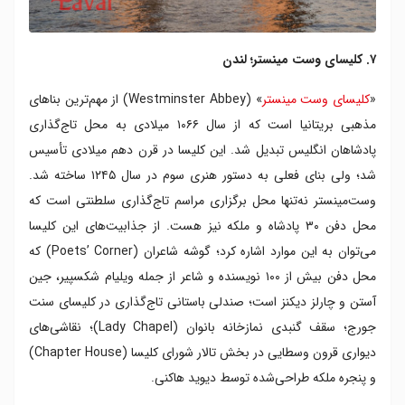
۷. کلیسای وست مینستر؛ لندن
«
کلیسای وست مینستر
» (Westminster Abbey) از مهم‌ترین بناهای
مذهبی بریتانیا است که از سال ۱۰۶۶ میلادی به محل تاج‌گذاری
پادشاهان انگلیس تبدیل شد. این کلیسا در قرن دهم میلادی تأسیس
شد؛ ولی بنای فعلی به دستور هنری سوم در سال ۱۲۴۵ ساخته شد.
وست‌مینستر نه‌تنها محل برگزاری مراسم تاج‌گذاری‌ سلطنتی است که
محل دفن ۳۰ پادشاه و ملکه نیز هست. از جذابیت‌های این کلیسا
می‌توان به این موارد اشاره کرد؛ گوشه شاعران (Poets’ Corner) که
محل دفن بیش از ۱۰۰ نویسنده و شاعر از جمله ویلیام شکسپیر، جین
آستن و چارلز دیکنز است؛ صندلی باستانی تاج‌گذاری در کلیسای سنت
جورج؛ سقف گنبدی نمازخانه بانوان (Lady Chapel)؛ نقاشی‌های
دیواری قرون وسطایی در بخش تالار شورای کلیسا (Chapter House)
و پنجره ملکه طراحی‌شده توسط دیوید هاکنی.