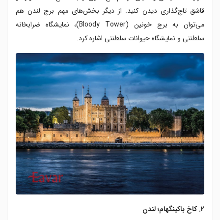
۴۲. پارک ملی نیو فارست؛ همپشایر
قاشق تاج‌گذاری دیدن کنید. از دیگر بخش‌های مهم برج لندن هم
۴۳. پارک ملی نورث یورک مورز؛ یورکشایر شمالی
می‌توان به برج خونین (Bloody Tower)، نمایشگاه ضرابخانه
۴۴. پارک ملی برودز؛ نورفک و سافک
سلطنتی و نمایشگاه حیوانات سلطنتی اشاره کرد.
۴۵. کاتزولدز؛ کاتزولدز
۴۶. پارک ملی پیک دیستریکت؛ پیک دیستریکت
۴۷. پارک ملی یورکشایر دیلز؛ یورکشایر دیلز
۴۸. صخره های سفید دوور؛ دوور
۴۹. پروژه عدن؛ کورنوال
۵۰. اسکله پالاس برایتون؛ برایتون
۲. کاخ باکینگهام؛ لندن