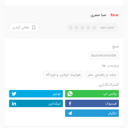
صبا صفری
نشان کردن
امتیاز دهید
منبع:
businessinsider
برچسب ها:
ترفند و راهنمای سفر
هواپیما، ایرلاین و فرودگاه
اشتراک‌گذاری:
واتس اپ
توئیتر
فیسبوک
لینکداین
تلگرام