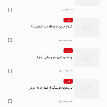
طناز قربانی
پرواز
شلوغ‌ ترین فرودگاه دنیا کجاست؟
رضا‍ رجب پور
پرواز
ایرباس، غول هواپیمایی اروپا
رضا‍ رجب پور
پرواز
تاریخچه بوئینگ از ابتدا تا به امروز
رضا‍ رجب پور