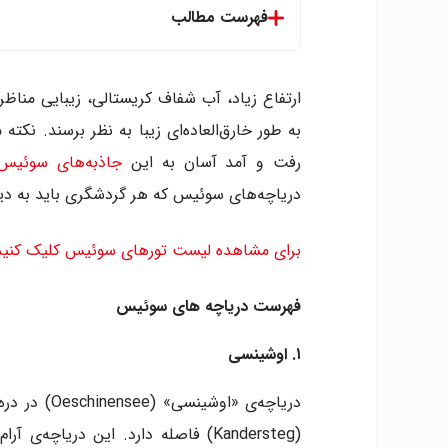
فهرست مطالب
فهرست دریاچه های سوئیس
۱. اوشینسی
ارتفاع زیاد، آب شفاف کریستالی، زیبایی مناظر
۲. سیبرگسی
به طور خارق‌العاده‌ای زیبا به نظر برسند. ن
۳. دریاچه ژنو
رفت و آمد آسان به این
جاذبه‌های سوئیس
۴. دریاچه لوسرن
دریاچه‌های سوئیس که هر گردشگری باید به دیدن
۵. دریاچه کنستانس
۶. دریاچه لوگانو
برای مشاهده لیست تورهای سوئیس کلیک کنید
۷. تونرسی
۸. بلاوزی
فهرست دریاچه های سوئیس
۱. اوشینسی
(Kandersteg) فاصله دارد. این دریاچ