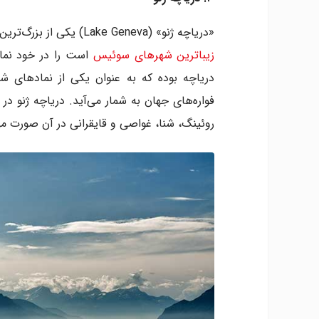
«دریاچه ژنو» (Lake Geneva) یکی از بزرگ‌ترین دریاچه‌های اروپا است. این گستره‌ی آبی بزرگ، شهر ژنو که از
زیباترین شهرهای سوئیس
فواره‌های جهان به شمار می‌آید. دریاچه ژنو د
روئینگ، شنا، غواصی و قایقرانی در آن صورت می